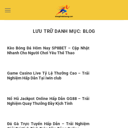
Bỏ
qua
nội
dung
LƯU TRỮ DANH MỤC:
BLOG
Kèo Bóng Đá Hôm Nay SP8BET – Cập Nhật
Nhanh Cho Người Chơi Yêu Thể Thao
Game Casino Live Tỷ Lệ Thưởng Cao – Trải
Nghiệm Hấp Dẫn Tại iwin club
Nổ Hũ Jackpot Online Hấp Dẫn GG88 – Trải
Nghiệm Quay Thưởng Đầy Kịch Tính
Đá Gà Trực Tuyến Hấp Dẫn – Trải Nghiệm