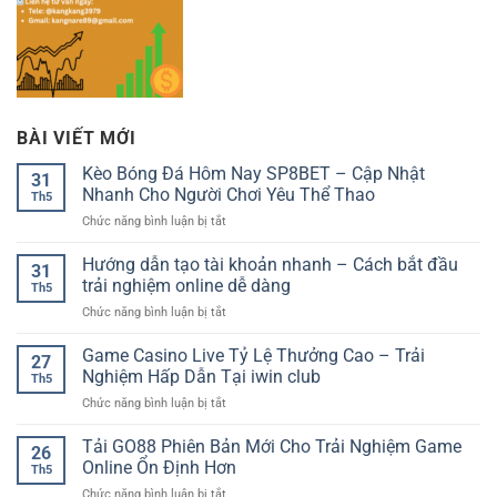
BÀI VIẾT MỚI
Kèo Bóng Đá Hôm Nay SP8BET – Cập Nhật
31
Nhanh Cho Người Chơi Yêu Thể Thao
Th5
ở
Chức năng bình luận bị tắt
Kèo
Bóng
Hướng dẫn tạo tài khoản nhanh – Cách bắt đầu
31
Đá
trải nghiệm online dễ dàng
Th5
Hôm
ở
Chức năng bình luận bị tắt
Nay
Hướng
SP8BET
dẫn
Game Casino Live Tỷ Lệ Thưởng Cao – Trải
–
27
tạo
Cập
Nghiệm Hấp Dẫn Tại iwin club
Th5
tài
Nhật
ở
Chức năng bình luận bị tắt
khoản
Nhanh
Game
nhanh
Cho
Casino
Tải GO88 Phiên Bản Mới Cho Trải Nghiệm Game
–
Người
26
Live
Cách
Online Ổn Định Hơn
Chơi
Th5
Tỷ
bắt
Yêu
ở
Chức năng bình luận bị tắt
Lệ