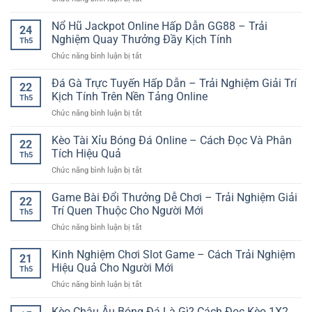
Online
Kinh
Đăng
Hiện
Nghiệm
Ký
Nổ Hũ Jackpot Online Hấp Dẫn GG88 – Trải
Đại
Chọn
24
Sunwin
Và
Nghiệm Quay Thưởng Đầy Kịch Tính
Kèo
Th5
Trên
Trải
Hiệu
ở
Chức năng bình luận bị tắt
Điện
Nghiệm
Quả
Nổ
Thoại
Linh
Hũ
Đá Gà Trực Tuyến Hấp Dẫn – Trải Nghiệm Giải Trí
Nhanh
Hoạt
22
Jackpot
–
Kịch Tính Trên Nền Tảng Online
Th5
Online
Hướng
ở
Chức năng bình luận bị tắt
Hấp
Dẫn
Đá
Dẫn
Trải
Gà
Kèo Tài Xỉu Bóng Đá Online – Cách Đọc Và Phân
GG88
Nghiệm
22
Trực
–
Tích Hiệu Quả
Game
Th5
Tuyến
Trải
Online
ở
Chức năng bình luận bị tắt
Hấp
Nghiệm
Tiện
Kèo
Dẫn
Quay
Lợi
Tài
Game Bài Đổi Thưởng Dễ Chơi – Trải Nghiệm Giải
–
Thưởng
22
Xỉu
Trải
Trí Quen Thuộc Cho Người Mới
Đầy
Th5
Bóng
Nghiệm
Kịch
ở
Chức năng bình luận bị tắt
Đá
Giải
Tính
Game
Online
Trí
Bài
Kinh Nghiệm Chơi Slot Game – Cách Trải Nghiệm
–
Kịch
21
Đổi
Cách
Hiệu Quả Cho Người Mới
Tính
Th5
Thưởng
Đọc
Trên
ở
Chức năng bình luận bị tắt
Dễ
Và
Nền
Kinh
Chơi
Phân
Tảng
Nghiệm
Kèo Châu Âu Bóng Đá Là Gì? Cách Đọc Kèo 1X2
–
Tích