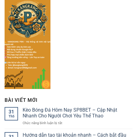
BÀI VIẾT MỚI
Kèo Bóng Đá Hôm Nay SP8BET – Cập Nhật
31
Nhanh Cho Người Chơi Yêu Thể Thao
Th5
ở
Chức năng bình luận bị tắt
Kèo
Bóng
Hướng dẫn tạo tài khoản nhanh – Cách bắt đầu
31