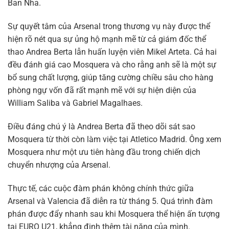
Ban Nha.
Sự quyết tâm của Arsenal trong thương vụ này được thể
hiện rõ nét qua sự ủng hộ mạnh mẽ từ cả giám đốc thể
thao Andrea Berta lẫn huấn luyện viên Mikel Arteta. Cả hai
đều đánh giá cao Mosquera và cho rằng anh sẽ là một sự
bổ sung chất lượng, giúp tăng cường chiều sâu cho hàng
phòng ngự vốn đã rất mạnh mẽ với sự hiện diện của
William Saliba và Gabriel Magalhaes.
Điều đáng chú ý là Andrea Berta đã theo dõi sát sao
Mosquera từ thời còn làm việc tại Atletico Madrid. Ông xem
Mosquera như một ưu tiên hàng đầu trong chiến dịch
chuyển nhượng của Arsenal.
Thực tế, các cuộc đàm phán không chính thức giữa
Arsenal và Valencia đã diễn ra từ tháng 5. Quá trình đàm
phán được đẩy nhanh sau khi Mosquera thể hiện ấn tượng
tại EURO U21, khẳng định thêm tài năng của mình.