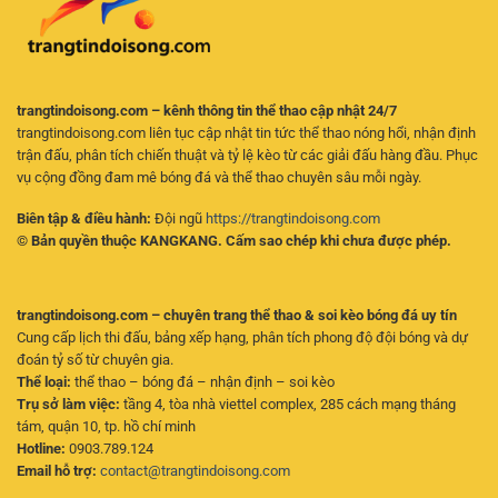
trangtindoisong.com – kênh thông tin thể thao cập nhật 24/7
trangtindoisong.com liên tục cập nhật tin tức thể thao nóng hổi, nhận định
trận đấu, phân tích chiến thuật và tỷ lệ kèo từ các giải đấu hàng đầu. Phục
vụ cộng đồng đam mê bóng đá và thể thao chuyên sâu mỗi ngày.
Biên tập & điều hành:
Đội ngũ
https://trangtindoisong.com
© Bản quyền thuộc KANGKANG. Cấm sao chép khi chưa được phép.
trangtindoisong.com – chuyên trang thể thao & soi kèo bóng đá uy tín
Cung cấp lịch thi đấu, bảng xếp hạng, phân tích phong độ đội bóng và dự
đoán tỷ số từ chuyên gia.
Thể loại:
thể thao – bóng đá – nhận định – soi kèo
Trụ sở làm việc:
tầng 4, tòa nhà viettel complex, 285 cách mạng tháng
tám, quận 10, tp. hồ chí minh
Hotline:
0903.789.124
Email hỗ trợ:
contact@trangtindoisong.com