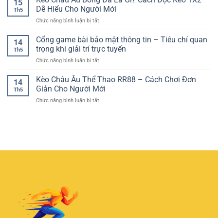
15
Online
Chơi
Trải
Dễ Hiểu Cho Người Mới
Hiệu
Th5
Slot
Nghiệm
Quả
ở
Chức năng bình luận bị tắt
Game
Giải
Kèo
–
Trí
Châu
Cổng game bài bảo mật thông tin – Tiêu chí quan
Cách
Quen
14
Âu
Trải
trọng khi giải trí trực tuyến
Thuộc
Th5
Bóng
Nghiệm
Cho
ở
Chức năng bình luận bị tắt
Đá
Hiệu
Người
Cổng
Là
Quả
Mới
game
Kèo Châu Âu Thể Thao RR88 – Cách Chơi Đơn
Gì?
Cho
14
bài
Cách
Giản Cho Người Mới
Người
Th5
bảo
Đọc
Mới
ở
Chức năng bình luận bị tắt
mật
Kèo
Kèo
thông
1X2
Châu
tin
Dễ
Âu
–
Hiểu
Thể
Tiêu
Cho
Thao
chí
Người
RR88
quan
Mới
–
trọng
Cách
khi
Chơi
giải
Đơn
trí
Giản
trực
Cho
tuyến
Người
Mới