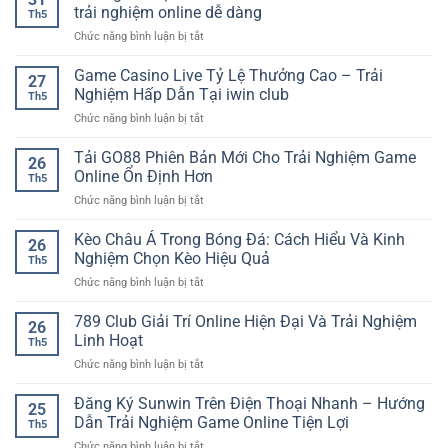
Đá
trải nghiệm online dễ dàng
Th5
Hôm
ở
Chức năng bình luận bị tắt
Nay
Hướng
SP8BET
dẫn
Game Casino Live Tỷ Lệ Thưởng Cao – Trải
–
27
tạo
Cập
Nghiệm Hấp Dẫn Tại iwin club
Th5
tài
Nhật
ở
Chức năng bình luận bị tắt
khoản
Nhanh
Game
nhanh
Cho
Casino
Tải GO88 Phiên Bản Mới Cho Trải Nghiệm Game
–
Người
26
Live
Cách
Online Ổn Định Hơn
Chơi
Th5
Tỷ
bắt
Yêu
ở
Chức năng bình luận bị tắt
Lệ
đầu
Thể
Tải
Thưởng
trải
Thao
GO88
Kèo Châu Á Trong Bóng Đá: Cách Hiểu Và Kinh
Cao
nghiệm
26
Phiên
–
Nghiệm Chọn Kèo Hiệu Quả
online
Th5
Bản
Trải
dễ
ở
Chức năng bình luận bị tắt
Mới
Nghiệm
dàng
Kèo
Cho
Hấp
Châu
789 Club Giải Trí Online Hiện Đại Và Trải Nghiệm
Trải
Dẫn
26
Á
Nghiệm
Linh Hoạt
Tại
Th5
Trong
Game
iwin
ở
Chức năng bình luận bị tắt
Bóng
Online
club
789
Đá:
Ổn
Club
Đăng Ký Sunwin Trên Điện Thoại Nhanh – Hướng
Cách
Định
25
Giải
Hiểu
Dẫn Trải Nghiệm Game Online Tiện Lợi
Hơn
Th5
Trí
Và
ở
Chức năng bình luận bị tắt