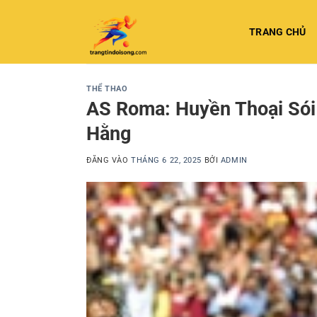
Bỏ
qua
TRANG CHỦ
nội
dung
THỂ THAO
AS Roma: Huyền Thoại Sói 
Hằng
ĐĂNG VÀO
THÁNG 6 22, 2025
BỞI
ADMIN