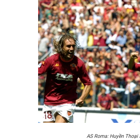
AS Roma: Huyền Thoại S