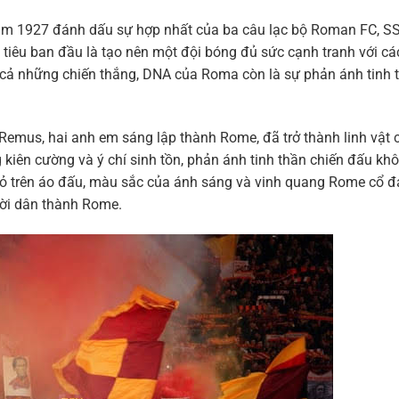
ăm 1927 đánh dấu sự hợp nhất của ba câu lạc bộ Roman FC, S
tiêu ban đầu là tạo nên một đội bóng đủ sức cạnh tranh với cá
n cả những chiến thắng, DNA của Roma còn là sự phản ánh tinh 
Remus, hai anh em sáng lập thành Rome, đã trở thành linh vật 
kiên cường và ý chí sinh tồn, phản ánh tinh thần chiến đấu kh
đỏ trên áo đấu, màu sắc của ánh sáng và vinh quang Rome cổ đạ
ười dân thành Rome.