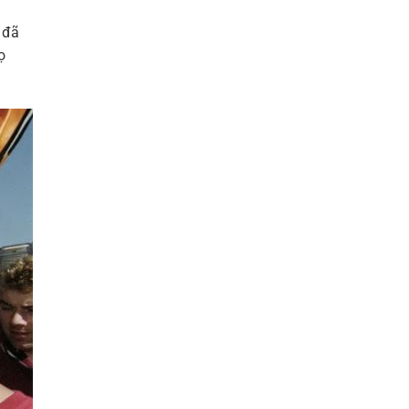
Mới
Âu
Tiêu
Thể
chí
 đã
Thao
quan
RR88
trọng
ọ
–
khi
Cách
giải
Chơi
trí
Đơn
trực
Giản
tuyến
Cho
Người
Mới