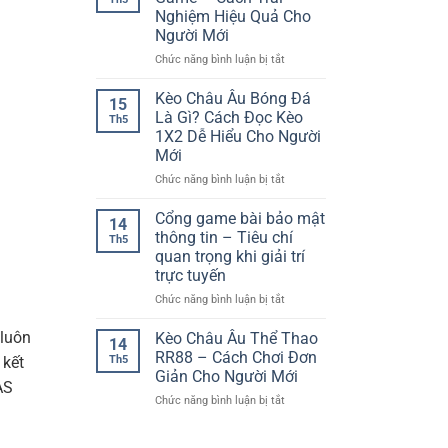
Phân
Online
Thưởng
Nghiệm Hiệu Quả Cho
Tích
Dễ
Người Mới
Hiệu
Chơi
Quả
–
ở
Chức năng bình luận bị tắt
Trải
Kinh
Nghiệm
Nghiệm
Kèo Châu Âu Bóng Đá
15
Giải
Chơi
Là Gì? Cách Đọc Kèo
Th5
Trí
Slot
1X2 Dễ Hiểu Cho Người
Quen
Game
Mới
Thuộc
–
Cho
Cách
ở
Chức năng bình luận bị tắt
Người
Trải
Kèo
Mới
Nghiệm
Châu
Cổng game bài bảo mật
14
Hiệu
Âu
thông tin – Tiêu chí
Th5
Quả
Bóng
quan trọng khi giải trí
Cho
Đá
trực tuyến
Người
Là
Mới
Gì?
ở
Chức năng bình luận bị tắt
Cách
Cổng
Đọc
game
 luôn
Kèo Châu Âu Thể Thao
14
Kèo
bài
RR88 – Cách Chơi Đơn
Th5
 kết
1X2
bảo
Giản Cho Người Mới
Dễ
mật
AS
Hiểu
ở
Chức năng bình luận bị tắt
thông
Cho
Kèo
tin
Người
Châu
–