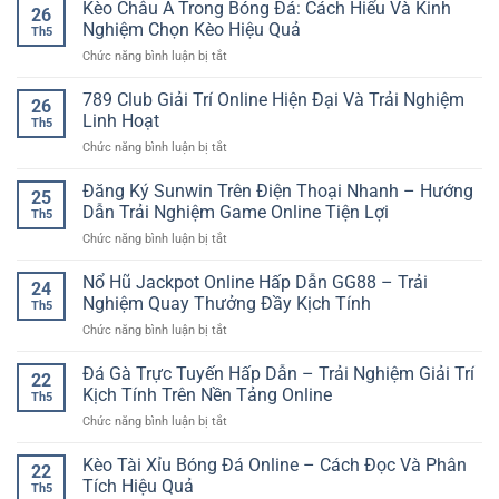
GO88
Kèo Châu Á Trong Bóng Đá: Cách Hiểu Và Kinh
Cao
nghiệm
26
Phiên
–
Nghiệm Chọn Kèo Hiệu Quả
online
Th5
Bản
Trải
dễ
ở
Chức năng bình luận bị tắt
Mới
Nghiệm
dàng
Kèo
Cho
Hấp
Châu
789 Club Giải Trí Online Hiện Đại Và Trải Nghiệm
Trải
Dẫn
26
Á
Nghiệm
Linh Hoạt
Tại
Th5
Trong
Game
iwin
ở
Chức năng bình luận bị tắt
Bóng
Online
club
789
Đá:
Ổn
Club
Đăng Ký Sunwin Trên Điện Thoại Nhanh – Hướng
Cách
Định
25
Giải
Hiểu
Dẫn Trải Nghiệm Game Online Tiện Lợi
Hơn
Th5
Trí
Và
ở
Chức năng bình luận bị tắt
Online
Kinh
Đăng
Hiện
Nghiệm
Ký
Nổ Hũ Jackpot Online Hấp Dẫn GG88 – Trải
Đại
Chọn
24
Sunwin
Và
Nghiệm Quay Thưởng Đầy Kịch Tính
Kèo
Th5
Trên
Trải
Hiệu
ở
Chức năng bình luận bị tắt
Điện
Nghiệm
Quả
Nổ
Thoại
Linh
Hũ
Đá Gà Trực Tuyến Hấp Dẫn – Trải Nghiệm Giải Trí
Nhanh
Hoạt
22
Jackpot
–
Kịch Tính Trên Nền Tảng Online
Th5
Online
Hướng
ở
Chức năng bình luận bị tắt
Hấp
Dẫn
Đá
Dẫn
Trải
Gà
Kèo Tài Xỉu Bóng Đá Online – Cách Đọc Và Phân
GG88
Nghiệm
22
Trực
–
Tích Hiệu Quả
Game
Th5
Tuyến