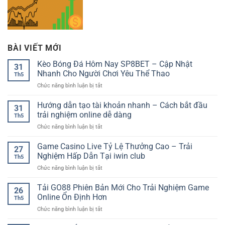
BÀI VIẾT MỚI
Kèo Bóng Đá Hôm Nay SP8BET – Cập Nhật
31
Nhanh Cho Người Chơi Yêu Thể Thao
Th5
ở
Chức năng bình luận bị tắt
Kèo
Bóng
Hướng dẫn tạo tài khoản nhanh – Cách bắt đầu
31
Đá
trải nghiệm online dễ dàng
Th5
Hôm
ở
Chức năng bình luận bị tắt
Nay
Hướng
SP8BET
dẫn
Game Casino Live Tỷ Lệ Thưởng Cao – Trải
–
27
tạo
Cập
Nghiệm Hấp Dẫn Tại iwin club
Th5
tài
Nhật
ở
Chức năng bình luận bị tắt
khoản
Nhanh
Game
nhanh
Cho
Casino
Tải GO88 Phiên Bản Mới Cho Trải Nghiệm Game
–
Người
26
Live
Cách
Online Ổn Định Hơn
Chơi
Th5
Tỷ
bắt
Yêu
ở
Chức năng bình luận bị tắt
Lệ
đầu
Thể
Tải
Thưởng
trải
Thao