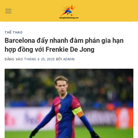
Bỏ
qua
nội
dung
THỂ THAO
Barcelona đẩy nhanh đàm phán gia hạn
hợp đồng với Frenkie De Jong
ĐĂNG VÀO
THÁNG 6 25, 2025
BỞI
ADMIN