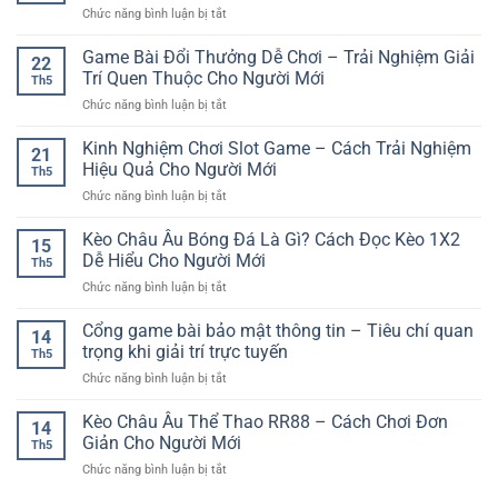
Trải
Online
ở
Chức năng bình luận bị tắt
Hấp
Nghiệm
Tiện
Kèo
Dẫn
Quay
Lợi
Tài
Game Bài Đổi Thưởng Dễ Chơi – Trải Nghiệm Giải
–
Thưởng
22
Xỉu
Trải
Trí Quen Thuộc Cho Người Mới
Đầy
Th5
Bóng
Nghiệm
Kịch
ở
Chức năng bình luận bị tắt
Đá
Giải
Tính
Game
Online
Trí
Bài
Kinh Nghiệm Chơi Slot Game – Cách Trải Nghiệm
–
Kịch
21
Đổi
Cách
Hiệu Quả Cho Người Mới
Tính
Th5
Thưởng
Đọc
Trên
ở
Chức năng bình luận bị tắt
Dễ
Và
Nền
Kinh
Chơi
Phân
Tảng
Nghiệm
Kèo Châu Âu Bóng Đá Là Gì? Cách Đọc Kèo 1X2
–
Tích
15
Online
Chơi
Trải
Dễ Hiểu Cho Người Mới
Hiệu
Th5
Slot
Nghiệm
Quả
ở
Chức năng bình luận bị tắt
Game
Giải
Kèo
–
Trí
Châu
Cổng game bài bảo mật thông tin – Tiêu chí quan
Cách
Quen
14
Âu
Trải
trọng khi giải trí trực tuyến
Thuộc
Th5
Bóng
Nghiệm
Cho
ở
Chức năng bình luận bị tắt
Đá
Hiệu
Người
Cổng
Là
Quả
Mới
game
Kèo Châu Âu Thể Thao RR88 – Cách Chơi Đơn
Gì?
Cho
14
bài
Cách
Giản Cho Người Mới
Người
Th5
bảo
Đọc
Mới
ở
Chức năng bình luận bị tắt
mật
Kèo
Kèo
thông
1X2