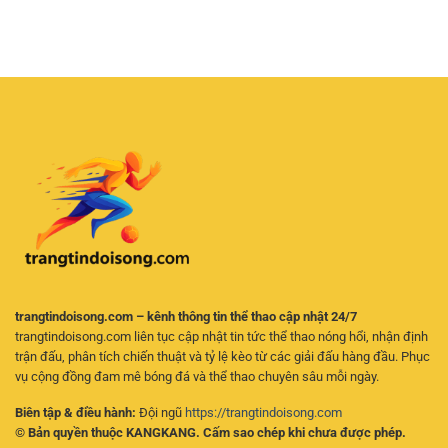
Châu
tin
Dễ
Âu
–
Hiểu
Thể
Tiêu
Cho
Thao
chí
Người
RR88
quan
Mới
–
trọng
Cách
khi
Chơi
giải
Đơn
trí
Giản
trực
Cho
tuyến
Người
Mới
trangtindoisong.com – kênh thông tin thể thao cập nhật 24/7
trangtindoisong.com liên tục cập nhật tin tức thể thao nóng hổi, nhận định
trận đấu, phân tích chiến thuật và tỷ lệ kèo từ các giải đấu hàng đầu. Phục
vụ cộng đồng đam mê bóng đá và thể thao chuyên sâu mỗi ngày.
Biên tập & điều hành:
Đội ngũ
https://trangtindoisong.com
© Bản quyền thuộc KANGKANG. Cấm sao chép khi chưa được phép.