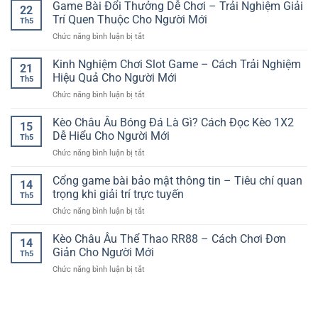
Tài
Game Bài Đổi Thưởng Dễ Chơi – Trải Nghiệm Giải
–
Thưởng
22
Xỉu
Trải
Trí Quen Thuộc Cho Người Mới
Đầy
Th5
Bóng
Nghiệm
Kịch
ở
Chức năng bình luận bị tắt
Đá
Giải
Tính
Game
Online
Trí
Bài
Kinh Nghiệm Chơi Slot Game – Cách Trải Nghiệm
–
Kịch
21
Đổi
Cách
Hiệu Quả Cho Người Mới
Tính
Th5
Thưởng
Đọc
Trên
ở
Chức năng bình luận bị tắt
Dễ
Và
Nền
Kinh
Chơi
Phân
Tảng
Nghiệm
Kèo Châu Âu Bóng Đá Là Gì? Cách Đọc Kèo 1X2
–
Tích
15
Online
Chơi
Trải
Dễ Hiểu Cho Người Mới
Hiệu
Th5
Slot
Nghiệm
Quả
ở
Chức năng bình luận bị tắt
Game
Giải
Kèo
–
Trí
Châu
Cổng game bài bảo mật thông tin – Tiêu chí quan
Cách
Quen
14
Âu
Trải
trọng khi giải trí trực tuyến
Thuộc
Th5
Bóng
Nghiệm
Cho
ở
Chức năng bình luận bị tắt
Đá
Hiệu
Người
Cổng
Là
Quả
Mới
game
Kèo Châu Âu Thể Thao RR88 – Cách Chơi Đơn
Gì?
Cho
14
bài
Cách
Giản Cho Người Mới
Người
Th5
bảo
Đọc
Mới
ở
Chức năng bình luận bị tắt
mật
Kèo
Kèo
thông
1X2
Châu
tin
Dễ
Âu
–
Hiểu
Thể