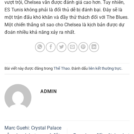
vượt trội, Chelsea vẫn được đánh giá cao hơn. Tuy nhiên,
ES Tunis không phải là đối thủ dễ bị đánh bại. Đây sẽ là
một trận đấu khó khăn và đầy thử thách đối với The Blues.
Một chiến thắng sít sao cho Chelsea là kịch bản được dự
đoán nhiều khả năng xảy ra nhất.
Bài viết này được đăng trong
Thể Thao
. Đánh dấu
liên kết thường trực
.
ADMIN
Marc Guehi: Crystal Palace