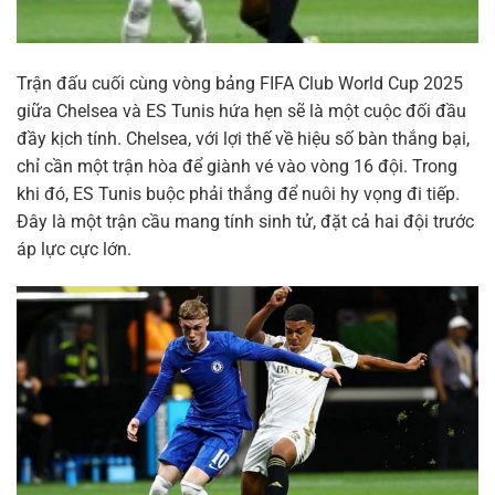
Trận đấu cuối cùng vòng bảng FIFA Club World Cup 2025
giữa Chelsea và ES Tunis hứa hẹn sẽ là một cuộc đối đầu
đầy kịch tính. Chelsea, với lợi thế về hiệu số bàn thắng bại,
chỉ cần một trận hòa để giành vé vào vòng 16 đội. Trong
khi đó, ES Tunis buộc phải thắng để nuôi hy vọng đi tiếp.
Đây là một trận cầu mang tính sinh tử, đặt cả hai đội trước
áp lực cực lớn.