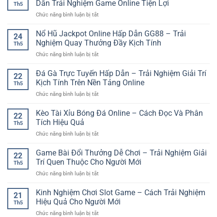
Hiểu
Dẫn Trải Nghiệm Game Online Tiện Lợi
Hơn
Th5
Trí
Và
ở
Chức năng bình luận bị tắt
Online
Kinh
Đăng
Hiện
Nghiệm
Ký
Nổ Hũ Jackpot Online Hấp Dẫn GG88 – Trải
Đại
Chọn
24
Sunwin
Và
Nghiệm Quay Thưởng Đầy Kịch Tính
Kèo
Th5
Trên
Trải
Hiệu
ở
Chức năng bình luận bị tắt
Điện
Nghiệm
Quả
Nổ
Thoại
Linh
Hũ
Đá Gà Trực Tuyến Hấp Dẫn – Trải Nghiệm Giải Trí
Nhanh
Hoạt
22
Jackpot
–
Kịch Tính Trên Nền Tảng Online
Th5
Online
Hướng
ở
Chức năng bình luận bị tắt
Hấp
Dẫn
Đá
Dẫn
Trải
Gà
Kèo Tài Xỉu Bóng Đá Online – Cách Đọc Và Phân
GG88
Nghiệm
22
Trực
–
Tích Hiệu Quả
Game
Th5
Tuyến
Trải
Online
ở
Chức năng bình luận bị tắt
Hấp
Nghiệm
Tiện
Kèo
Dẫn
Quay
Lợi
Tài
Game Bài Đổi Thưởng Dễ Chơi – Trải Nghiệm Giải
–
Thưởng
22
Xỉu
Trải
Trí Quen Thuộc Cho Người Mới
Đầy
Th5
Bóng
Nghiệm
Kịch
ở
Chức năng bình luận bị tắt
Đá
Giải
Tính
Game
Online
Trí
Bài
Kinh Nghiệm Chơi Slot Game – Cách Trải Nghiệm
–
Kịch
21
Đổi
Cách
Hiệu Quả Cho Người Mới
Tính
Th5
Thưởng
Đọc
Trên
ở
Chức năng bình luận bị tắt
Dễ
Và