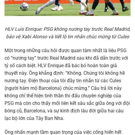
HLV Luis Enrique: PSG không nương tay trước Real Madrid,
bảo vệ Xabi Alonso và tiết lộ tin nhắn chúc mừng từ Cules
Một trong những câu hỏi được quan tâm nhất là liệu PSG
có “nương tay” trước Real Madrid sau khi đã dẫn trước với
tỷ số cách biệt. HLV Enrique đã bác bỏ hoàn toàn giả
thuyết này. Ông khẳng định: “Không. Chúng tôi không hề
nương tay. Điện thoại của tôi đầy tin nhắn từ các Cules
(người hâm mộ Barcelona) chúc mừng.” Câu trả lời này
không chỉ thể hiện tinh thần thi đấu chuyên nghiệp của
PSG mà còn cho thấy mối liên kết sâu sắc giữa ông với đội
bóng cũ, Barcelona, và sự kình địch lâu đời giữa hai câu
lạc bộ lớn của Tây Ban Nha.
Ông nhấn mạnh tầm quan trọng của việc cống hiến hết