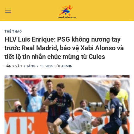
Bỏ
qua
nội
dung
THỂ THAO
HLV Luis Enrique: PSG không nương tay
trước Real Madrid, bảo vệ Xabi Alonso và
tiết lộ tin nhắn chúc mừng từ Cules
ĐĂNG VÀO
THÁNG 7 10, 2025
BỞI
ADMIN