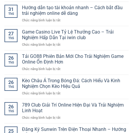
Kèo
Bóng
Hướng dẫn tạo tài khoản nhanh – Cách bắt đầu
31
Đá
trải nghiệm online dễ dàng
Th5
Hôm
ở
Chức năng bình luận bị tắt
Nay
Hướng
SP8BET
dẫn
Game Casino Live Tỷ Lệ Thưởng Cao – Trải
–
27
tạo
Cập
Nghiệm Hấp Dẫn Tại iwin club
Th5
tài
Nhật
ở
Chức năng bình luận bị tắt
khoản
Nhanh
Game
nhanh
Cho
Casino
Tải GO88 Phiên Bản Mới Cho Trải Nghiệm Game
–
Người
26
Live
Cách
Online Ổn Định Hơn
Chơi
Th5
Tỷ
bắt
Yêu
ở
Chức năng bình luận bị tắt
Lệ
đầu
Thể
Tải
Thưởng
trải
Thao
GO88
Kèo Châu Á Trong Bóng Đá: Cách Hiểu Và Kinh
Cao
nghiệm
26
Phiên
–
Nghiệm Chọn Kèo Hiệu Quả
online
Th5
Bản
Trải
dễ
ở
Chức năng bình luận bị tắt
Mới
Nghiệm
dàng
Kèo
Cho
Hấp
Châu
789 Club Giải Trí Online Hiện Đại Và Trải Nghiệm
Trải
Dẫn
26
Á
Nghiệm
Linh Hoạt
Tại
Th5
Trong
Game
iwin
ở
Chức năng bình luận bị tắt
Bóng
Online
club
789
Đá:
Ổn
Club
Đăng Ký Sunwin Trên Điện Thoại Nhanh – Hướng
Cách
Định
25
Giải