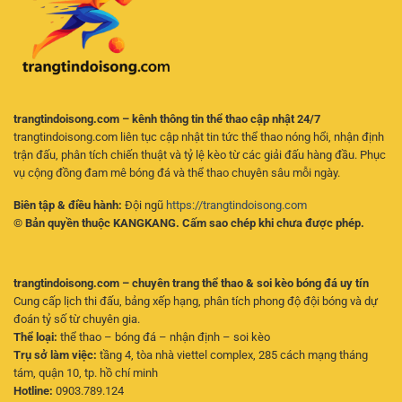
Người
Mới
trangtindoisong.com – kênh thông tin thể thao cập nhật 24/7
trangtindoisong.com liên tục cập nhật tin tức thể thao nóng hổi, nhận định
trận đấu, phân tích chiến thuật và tỷ lệ kèo từ các giải đấu hàng đầu. Phục
vụ cộng đồng đam mê bóng đá và thể thao chuyên sâu mỗi ngày.
Biên tập & điều hành:
Đội ngũ
https://trangtindoisong.com
© Bản quyền thuộc KANGKANG. Cấm sao chép khi chưa được phép.
trangtindoisong.com – chuyên trang thể thao & soi kèo bóng đá uy tín
Cung cấp lịch thi đấu, bảng xếp hạng, phân tích phong độ đội bóng và dự
đoán tỷ số từ chuyên gia.
Thể loại:
thể thao – bóng đá – nhận định – soi kèo
Trụ sở làm việc:
tầng 4, tòa nhà viettel complex, 285 cách mạng tháng
tám, quận 10, tp. hồ chí minh
Hotline:
0903.789.124