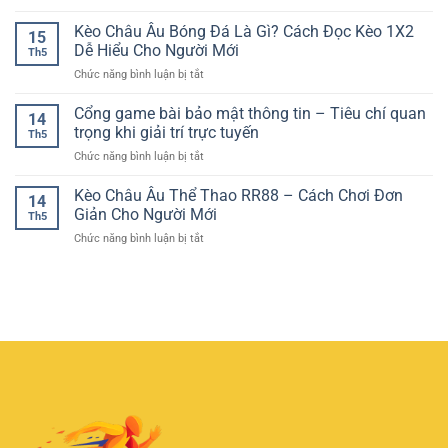
Nền
Kinh
Chơi
Phân
Tảng
Nghiệm
Kèo Châu Âu Bóng Đá Là Gì? Cách Đọc Kèo 1X2
–
Tích
15
Online
Chơi
Trải
Dễ Hiểu Cho Người Mới
Hiệu
Th5
Slot
Nghiệm
Quả
ở
Chức năng bình luận bị tắt
Game
Giải
Kèo
–
Trí
Châu
Cổng game bài bảo mật thông tin – Tiêu chí quan
Cách
Quen
14
Âu
Trải
trọng khi giải trí trực tuyến
Thuộc
Th5
Bóng
Nghiệm
Cho
ở
Chức năng bình luận bị tắt
Đá
Hiệu
Người
Cổng
Là
Quả
Mới
game
Kèo Châu Âu Thể Thao RR88 – Cách Chơi Đơn
Gì?
Cho
14
bài
Cách
Giản Cho Người Mới
Người
Th5
bảo
Đọc
Mới
ở
Chức năng bình luận bị tắt
mật
Kèo
Kèo
thông
1X2
Châu
tin
Dễ
Âu
–
Hiểu
Thể
Tiêu
Cho
Thao
chí
Người
RR88
quan
Mới
–
trọng
Cách
khi
Chơi
giải
Đơn
trí
Giản
trực
Cho
tuyến