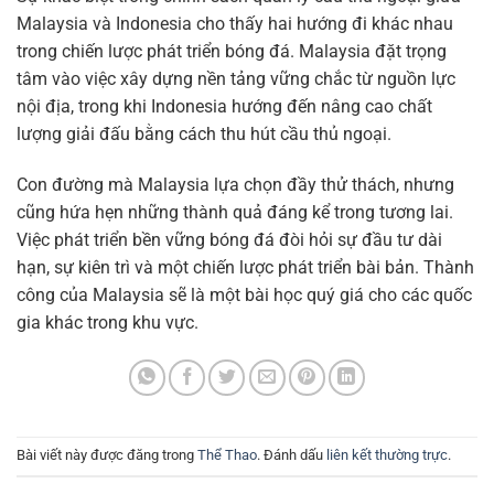
Malaysia và Indonesia cho thấy hai hướng đi khác nhau
trong chiến lược phát triển bóng đá. Malaysia đặt trọng
tâm vào việc xây dựng nền tảng vững chắc từ nguồn lực
nội địa, trong khi Indonesia hướng đến nâng cao chất
lượng giải đấu bằng cách thu hút cầu thủ ngoại.
Con đường mà Malaysia lựa chọn đầy thử thách, nhưng
cũng hứa hẹn những thành quả đáng kể trong tương lai.
Việc phát triển bền vững bóng đá đòi hỏi sự đầu tư dài
hạn, sự kiên trì và một chiến lược phát triển bài bản. Thành
công của Malaysia sẽ là một bài học quý giá cho các quốc
gia khác trong khu vực.
Bài viết này được đăng trong
Thể Thao
. Đánh dấu
liên kết thường trực
.