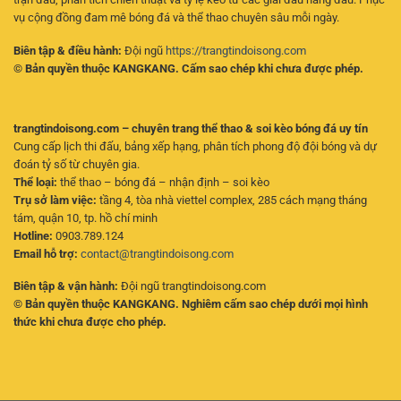
vụ cộng đồng đam mê bóng đá và thể thao chuyên sâu mỗi ngày.
Biên tập & điều hành:
Đội ngũ
https://trangtindoisong.com
© Bản quyền thuộc KANGKANG. Cấm sao chép khi chưa được phép.
trangtindoisong.com – chuyên trang thể thao & soi kèo bóng đá uy tín
Cung cấp lịch thi đấu, bảng xếp hạng, phân tích phong độ đội bóng và dự
đoán tỷ số từ chuyên gia.
Thể loại:
thể thao – bóng đá – nhận định – soi kèo
Trụ sở làm việc:
tầng 4, tòa nhà viettel complex, 285 cách mạng tháng
tám, quận 10, tp. hồ chí minh
Hotline:
0903.789.124
Email hỗ trợ:
contact@trangtindoisong.com
Biên tập & vận hành:
Đội ngũ trangtindoisong.com
© Bản quyền thuộc KANGKANG. Nghiêm cấm sao chép dưới mọi hình
thức khi chưa được cho phép.