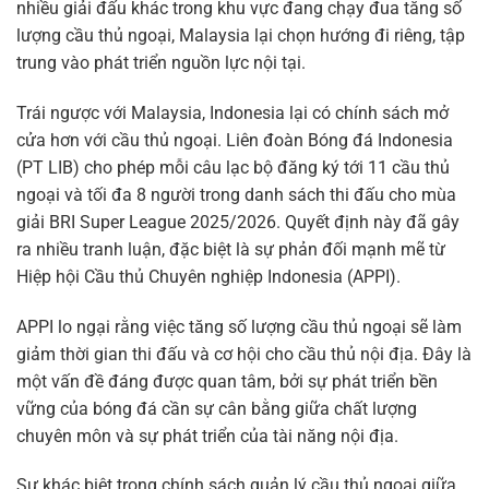
nhiều giải đấu khác trong khu vực đang chạy đua tăng số
lượng cầu thủ ngoại, Malaysia lại chọn hướng đi riêng, tập
trung vào phát triển nguồn lực nội tại.
Trái ngược với Malaysia, Indonesia lại có chính sách mở
cửa hơn với cầu thủ ngoại. Liên đoàn Bóng đá Indonesia
(PT LIB) cho phép mỗi câu lạc bộ đăng ký tới 11 cầu thủ
ngoại và tối đa 8 người trong danh sách thi đấu cho mùa
giải BRI Super League 2025/2026. Quyết định này đã gây
ra nhiều tranh luận, đặc biệt là sự phản đối mạnh mẽ từ
Hiệp hội Cầu thủ Chuyên nghiệp Indonesia (APPI).
APPI lo ngại rằng việc tăng số lượng cầu thủ ngoại sẽ làm
giảm thời gian thi đấu và cơ hội cho cầu thủ nội địa. Đây là
một vấn đề đáng được quan tâm, bởi sự phát triển bền
vững của bóng đá cần sự cân bằng giữa chất lượng
chuyên môn và sự phát triển của tài năng nội địa.
Sự khác biệt trong chính sách quản lý cầu thủ ngoại giữa