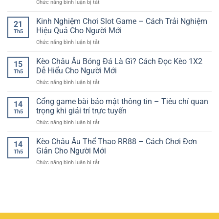
ở
Chức năng bình luận bị tắt
Đá
Giải
Tính
Game
Online
Trí
Bài
Kinh Nghiệm Chơi Slot Game – Cách Trải Nghiệm
–
Kịch
21
Đổi
Cách
Hiệu Quả Cho Người Mới
Tính
Th5
Thưởng
Đọc
Trên
ở
Chức năng bình luận bị tắt
Dễ
Và
Nền
Kinh
Chơi
Phân
Tảng
Nghiệm
Kèo Châu Âu Bóng Đá Là Gì? Cách Đọc Kèo 1X2
–
Tích
15
Online
Chơi
Trải
Dễ Hiểu Cho Người Mới
Hiệu
Th5
Slot
Nghiệm
Quả
ở
Chức năng bình luận bị tắt
Game
Giải
Kèo
–
Trí
Châu
Cổng game bài bảo mật thông tin – Tiêu chí quan
Cách
Quen
14
Âu
Trải
trọng khi giải trí trực tuyến
Thuộc
Th5
Bóng
Nghiệm
Cho
ở
Chức năng bình luận bị tắt
Đá
Hiệu
Người
Cổng
Là
Quả
Mới
game
Kèo Châu Âu Thể Thao RR88 – Cách Chơi Đơn
Gì?
Cho
14
bài
Cách
Giản Cho Người Mới
Người
Th5
bảo
Đọc
Mới
ở
Chức năng bình luận bị tắt
mật
Kèo
Kèo
thông
1X2
Châu
tin
Dễ
Âu
–
Hiểu
Thể
Tiêu
Cho
Thao
chí
Người
RR88
quan
Mới