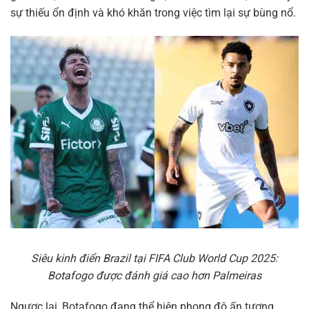
sự thiếu ổn định và khó khăn trong việc tìm lại sự bùng nổ.
Siêu kinh điển Brazil tại FIFA Club World Cup 2025:
Botafogo được đánh giá cao hơn Palmeiras
Ngược lại, Botafogo đang thể hiện phong độ ấn tượng.