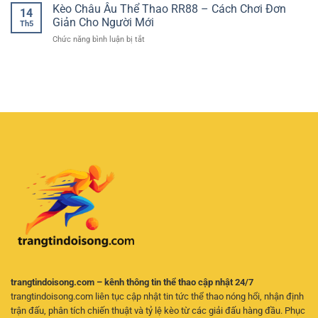
game
Kèo Châu Âu Thể Thao RR88 – Cách Chơi Đơn
Gì?
Cho
14
bài
Cách
Giản Cho Người Mới
Người
Th5
bảo
Đọc
Mới
ở
Chức năng bình luận bị tắt
mật
Kèo
Kèo
thông
1X2
Châu
tin
Dễ
Âu
–
Hiểu
Thể
Tiêu
Cho
Thao
chí
Người
RR88
quan
Mới
–
trọng
Cách
khi
Chơi
giải
Đơn
trí
Giản
trực
Cho
tuyến
Người
Mới
trangtindoisong.com – kênh thông tin thể thao cập nhật 24/7
trangtindoisong.com liên tục cập nhật tin tức thể thao nóng hổi, nhận định
trận đấu, phân tích chiến thuật và tỷ lệ kèo từ các giải đấu hàng đầu. Phục