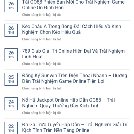
Casino
Tải GO88 Phiên Bản Mới Cho Trải Nghiệm Game
–
Người
26
Live
Cách
Online Ổn Định Hơn
Chơi
Th5
Tỷ
bắt
Yêu
ở
Chức năng bình luận bị tắt
Lệ
đầu
Thể
Tải
Thưởng
trải
Thao
GO88
Kèo Châu Á Trong Bóng Đá: Cách Hiểu Và Kinh
Cao
nghiệm
26
Phiên
–
Nghiệm Chọn Kèo Hiệu Quả
online
Th5
Bản
Trải
dễ
ở
Chức năng bình luận bị tắt
Mới
Nghiệm
dàng
Kèo
Cho
Hấp
Châu
789 Club Giải Trí Online Hiện Đại Và Trải Nghiệm
Trải
Dẫn
26
Á
Nghiệm
Linh Hoạt
Tại
Th5
Trong
Game
iwin
ở
Chức năng bình luận bị tắt
Bóng
Online
club
789
Đá:
Ổn
Club
Đăng Ký Sunwin Trên Điện Thoại Nhanh – Hướng
Cách
Định
25
Giải
Hiểu
Dẫn Trải Nghiệm Game Online Tiện Lợi
Hơn
Th5
Trí
Và
ở
Chức năng bình luận bị tắt
Online
Kinh
Đăng
Hiện
Nghiệm
Ký
Nổ Hũ Jackpot Online Hấp Dẫn GG88 – Trải
Đại
Chọn
24
Sunwin
Và
Nghiệm Quay Thưởng Đầy Kịch Tính
Kèo
Th5
Trên
Trải
Hiệu
ở
Chức năng bình luận bị tắt
Điện
Nghiệm
Quả
Nổ
Thoại
Linh
Hũ
Đá Gà Trực Tuyến Hấp Dẫn – Trải Nghiệm Giải Trí
Nhanh
Hoạt
22
Jackpot
–
Kịch Tính Trên Nền Tảng Online
Th5
Online
Hướng