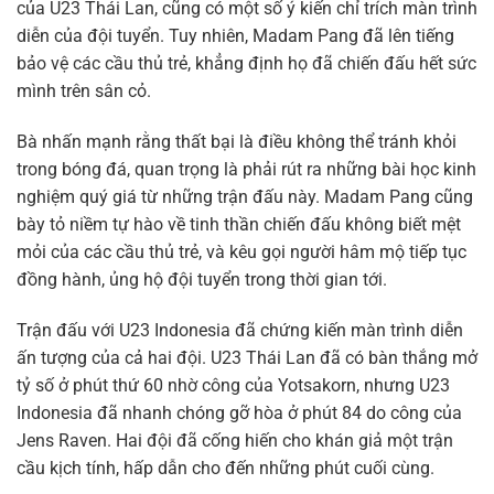
của U23 Thái Lan, cũng có một số ý kiến chỉ trích màn trình
diễn của đội tuyển. Tuy nhiên, Madam Pang đã lên tiếng
bảo vệ các cầu thủ trẻ, khẳng định họ đã chiến đấu hết sức
mình trên sân cỏ.
Bà nhấn mạnh rằng thất bại là điều không thể tránh khỏi
trong bóng đá, quan trọng là phải rút ra những bài học kinh
nghiệm quý giá từ những trận đấu này. Madam Pang cũng
bày tỏ niềm tự hào về tinh thần chiến đấu không biết mệt
mỏi của các cầu thủ trẻ, và kêu gọi người hâm mộ tiếp tục
đồng hành, ủng hộ đội tuyển trong thời gian tới.
Trận đấu với U23 Indonesia đã chứng kiến màn trình diễn
ấn tượng của cả hai đội. U23 Thái Lan đã có bàn thắng mở
tỷ số ở phút thứ 60 nhờ công của Yotsakorn, nhưng U23
Indonesia đã nhanh chóng gỡ hòa ở phút 84 do công của
Jens Raven. Hai đội đã cống hiến cho khán giả một trận
cầu kịch tính, hấp dẫn cho đến những phút cuối cùng.