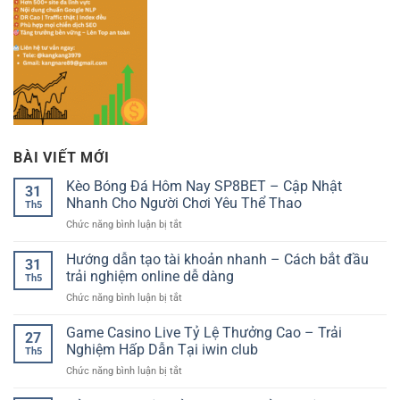
BÀI VIẾT MỚI
Kèo Bóng Đá Hôm Nay SP8BET – Cập Nhật
31
Nhanh Cho Người Chơi Yêu Thể Thao
Th5
ở
Chức năng bình luận bị tắt
Kèo
Bóng
Hướng dẫn tạo tài khoản nhanh – Cách bắt đầu
31
Đá
trải nghiệm online dễ dàng
Th5
Hôm
ở
Chức năng bình luận bị tắt
Nay
Hướng
SP8BET
dẫn
Game Casino Live Tỷ Lệ Thưởng Cao – Trải
–
27
tạo
Cập
Nghiệm Hấp Dẫn Tại iwin club
Th5
tài
Nhật
ở
Chức năng bình luận bị tắt
khoản
Nhanh
Game
nhanh
Cho