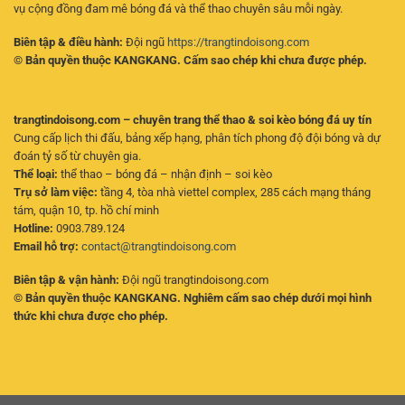
vụ cộng đồng đam mê bóng đá và thể thao chuyên sâu mỗi ngày.
Biên tập & điều hành:
Đội ngũ
https://trangtindoisong.com
© Bản quyền thuộc KANGKANG. Cấm sao chép khi chưa được phép.
trangtindoisong.com – chuyên trang thể thao & soi kèo bóng đá uy tín
Cung cấp lịch thi đấu, bảng xếp hạng, phân tích phong độ đội bóng và dự
đoán tỷ số từ chuyên gia.
Thể loại:
thể thao – bóng đá – nhận định – soi kèo
Trụ sở làm việc:
tầng 4, tòa nhà viettel complex, 285 cách mạng tháng
tám, quận 10, tp. hồ chí minh
Hotline:
0903.789.124
Email hỗ trợ:
contact@trangtindoisong.com
Biên tập & vận hành:
Đội ngũ trangtindoisong.com
© Bản quyền thuộc KANGKANG. Nghiêm cấm sao chép dưới mọi hình
thức khi chưa được cho phép.