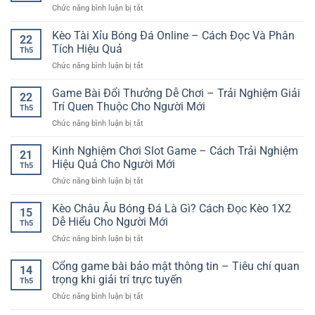
ở
Chức năng bình luận bị tắt
Hấp
Dẫn
Đá
Dẫn
Trải
Gà
Kèo Tài Xỉu Bóng Đá Online – Cách Đọc Và Phân
GG88
Nghiệm
22
Trực
–
Tích Hiệu Quả
Game
Th5
Tuyến
Trải
Online
ở
Chức năng bình luận bị tắt
Hấp
Nghiệm
Tiện
Kèo
Dẫn
Quay
Lợi
Tài
Game Bài Đổi Thưởng Dễ Chơi – Trải Nghiệm Giải
–
Thưởng
22
Xỉu
Trải
Trí Quen Thuộc Cho Người Mới
Đầy
Th5
Bóng
Nghiệm
Kịch
ở
Chức năng bình luận bị tắt
Đá
Giải
Tính
Game
Online
Trí
Bài
Kinh Nghiệm Chơi Slot Game – Cách Trải Nghiệm
–
Kịch
21
Đổi
Cách
Hiệu Quả Cho Người Mới
Tính
Th5
Thưởng
Đọc
Trên
ở
Chức năng bình luận bị tắt
Dễ
Và
Nền
Kinh
Chơi
Phân
Tảng
Nghiệm
Kèo Châu Âu Bóng Đá Là Gì? Cách Đọc Kèo 1X2
–
Tích
15
Online
Chơi
Trải
Dễ Hiểu Cho Người Mới
Hiệu
Th5
Slot
Nghiệm
Quả
ở
Chức năng bình luận bị tắt
Game
Giải
Kèo
–
Trí
Châu
Cổng game bài bảo mật thông tin – Tiêu chí quan
Cách
Quen
14
Âu
Trải
trọng khi giải trí trực tuyến
Thuộc
Th5
Bóng
Nghiệm
Cho
ở
Chức năng bình luận bị tắt
Đá
Hiệu
Người
Cổng
Là
Quả
Mới