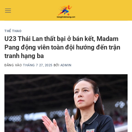
Bỏ
qua
nội
dung
THỂ THAO
U23 Thái Lan thất bại ở bán kết, Madam
Pang động viên toàn đội hướng đến trận
tranh hạng ba
ĐĂNG VÀO
THÁNG 7 27, 2025
BỞI
ADMIN