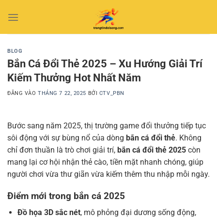
Bỏ
qua
nội
dung
BLOG
Bắn Cá Đổi Thẻ 2025 – Xu Hướng Giải Trí
Kiếm Thưởng Hot Nhất Năm
ĐĂNG VÀO
THÁNG 7 22, 2025
BỞI
CTV_PBN
Bước sang năm 2025, thị trường game đổi thưởng tiếp tục
sôi động với sự bùng nổ của dòng
bắn cá đổi thẻ
. Không
chỉ đơn thuần là trò chơi giải trí,
bắn cá đổi thẻ 2025
còn
mang lại cơ hội nhận thẻ cào, tiền mặt nhanh chóng, giúp
người chơi vừa thư giãn vừa kiếm thêm thu nhập mỗi ngày.
Điểm mới trong bắn cá 2025
Đồ họa 3D sắc nét
, mô phỏng đại dương sống động,