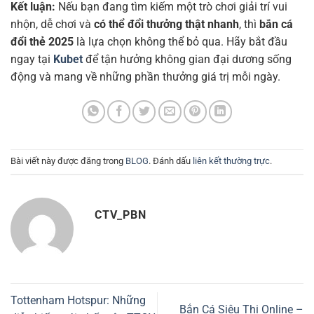
Kết luận:
Nếu bạn đang tìm kiếm một trò chơi giải trí vui
nhộn, dễ chơi và
có thể đổi thưởng thật nhanh
, thì
bắn cá
đổi thẻ 2025
là lựa chọn không thể bỏ qua. Hãy bắt đầu
ngay tại
Kubet
để tận hưởng không gian đại dương sống
động và mang về những phần thưởng giá trị mỗi ngày.
Bài viết này được đăng trong
BLOG
. Đánh dấu
liên kết thường trực
.
CTV_PBN
Tottenham Hotspur: Những
Bắn Cá Siêu Thị Online –