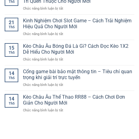
Trí Quen Thuộc Cho Người Mới
Đầy
Th5
Bóng
Nghiệm
Kịch
ở
Chức năng bình luận bị tắt
Đá
Giải
Tính
Game
Online
Trí
Bài
Kinh Nghiệm Chơi Slot Game – Cách Trải Nghiệm
–
Kịch
21
Đổi
Cách
Hiệu Quả Cho Người Mới
Tính
Th5
Thưởng
Đọc
Trên
ở
Chức năng bình luận bị tắt
Dễ
Và
Nền
Kinh
Chơi
Phân
Tảng
Nghiệm
Kèo Châu Âu Bóng Đá Là Gì? Cách Đọc Kèo 1X2
–
Tích
15
Online
Chơi
Trải
Dễ Hiểu Cho Người Mới
Hiệu
Th5
Slot
Nghiệm
Quả
ở
Chức năng bình luận bị tắt
Game
Giải
Kèo
–
Trí
Châu
Cổng game bài bảo mật thông tin – Tiêu chí quan
Cách
Quen
14
Âu
Trải
trọng khi giải trí trực tuyến
Thuộc
Th5
Bóng
Nghiệm
Cho
ở
Chức năng bình luận bị tắt
Đá
Hiệu
Người
Cổng
Là
Quả
Mới
game
Kèo Châu Âu Thể Thao RR88 – Cách Chơi Đơn
Gì?
Cho
14
bài
Cách
Giản Cho Người Mới
Người
Th5
bảo
Đọc
Mới
ở
Chức năng bình luận bị tắt
mật
Kèo
Kèo
thông
1X2
Châu
tin
Dễ
Âu
–
Hiểu
Thể
Tiêu
Cho
Thao
chí
Người