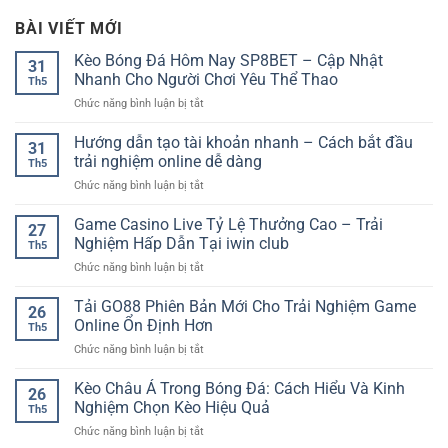
BÀI VIẾT MỚI
Kèo Bóng Đá Hôm Nay SP8BET – Cập Nhật
31
Nhanh Cho Người Chơi Yêu Thể Thao
Th5
ở
Chức năng bình luận bị tắt
Kèo
Bóng
Hướng dẫn tạo tài khoản nhanh – Cách bắt đầu
31
Đá
trải nghiệm online dễ dàng
Th5
Hôm
ở
Chức năng bình luận bị tắt
Nay
Hướng
SP8BET
dẫn
Game Casino Live Tỷ Lệ Thưởng Cao – Trải
–
27
tạo
Cập
Nghiệm Hấp Dẫn Tại iwin club
Th5
tài
Nhật
ở
Chức năng bình luận bị tắt
khoản
Nhanh
Game
nhanh
Cho
Casino
Tải GO88 Phiên Bản Mới Cho Trải Nghiệm Game
–
Người
26
Live
Cách
Online Ổn Định Hơn
Chơi
Th5
Tỷ
bắt
Yêu
ở
Chức năng bình luận bị tắt
Lệ
đầu
Thể
Tải
Thưởng
trải
Thao
GO88
Kèo Châu Á Trong Bóng Đá: Cách Hiểu Và Kinh
Cao
nghiệm
26
Phiên
–
Nghiệm Chọn Kèo Hiệu Quả
online
Th5
Bản
Trải
dễ
ở
Chức năng bình luận bị tắt
Mới
Nghiệm
dàng
Kèo