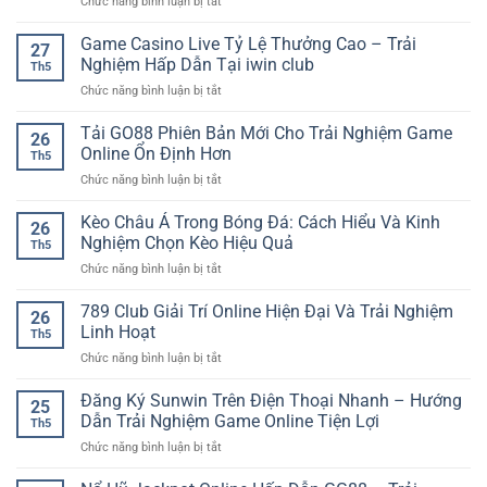
ở
Chức năng bình luận bị tắt
Nay
Hướng
SP8BET
dẫn
Game Casino Live Tỷ Lệ Thưởng Cao – Trải
–
27
tạo
Cập
Nghiệm Hấp Dẫn Tại iwin club
Th5
tài
Nhật
ở
Chức năng bình luận bị tắt
khoản
Nhanh
Game
nhanh
Cho
Casino
Tải GO88 Phiên Bản Mới Cho Trải Nghiệm Game
–
Người
26
Live
Cách
Online Ổn Định Hơn
Chơi
Th5
Tỷ
bắt
Yêu
ở
Chức năng bình luận bị tắt
Lệ
đầu
Thể
Tải
Thưởng
trải
Thao
GO88
Kèo Châu Á Trong Bóng Đá: Cách Hiểu Và Kinh
Cao
nghiệm
26
Phiên
–
Nghiệm Chọn Kèo Hiệu Quả
online
Th5
Bản
Trải
dễ
ở
Chức năng bình luận bị tắt
Mới
Nghiệm
dàng
Kèo
Cho
Hấp
Châu
789 Club Giải Trí Online Hiện Đại Và Trải Nghiệm
Trải
Dẫn
26
Á
Nghiệm
Linh Hoạt
Tại
Th5
Trong
Game
iwin
ở
Chức năng bình luận bị tắt
Bóng
Online
club
789
Đá:
Ổn
Club
Đăng Ký Sunwin Trên Điện Thoại Nhanh – Hướng
Cách
Định
25
Giải
Hiểu
Dẫn Trải Nghiệm Game Online Tiện Lợi
Hơn
Th5
Trí
Và
ở
Chức năng bình luận bị tắt
Online
Kinh
Đăng
Hiện
Nghiệm
Ký
Đại