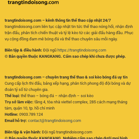
trangtindoisong.com – kênh thông tin thể thao cập nhật 24/7
trangtindoisong.com liên tục cập nhật tin tức thể thao nóng hổi, nhận định
trận đấu, phân tích chiến thuật và tỷ lệ kèo từ các giải đấu hàng đầu. Phục
vụ cộng đồng đam mê bóng đá và thể thao chuyên sâu mỗi ngày.
Biên tập & điều hành:
Đội ngũ
https://trangtindoisong.com
© Bản quyền thuộc KANGKANG. Cấm sao chép khi chưa được phép.
trangtindoisong.com – chuyên trang thể thao & soi kèo bóng đá uy tín
Cung cấp lịch thi đấu, bảng xếp hạng, phân tích phong độ đội bóng và dự
đoán tỷ số từ chuyên gia.
Thể loại:
thể thao – bóng đá – nhận định – soi kèo
Trụ sở làm việc:
tầng 4, tòa nhà viettel complex, 285 cách mạng tháng
tám, quận 10, tp. hồ chí minh
Hotline:
0903.789.124
Email hỗ trợ:
contact@trangtindoisong.com
Biên tập & vận hành:
Đội ngũ trangtindoisong.com
© Bản quyền thuộc KANGKANG. Nghiêm cấm sao chép dưới mọi hình