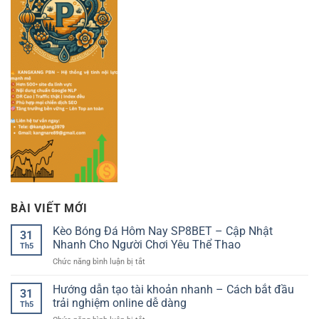
BÀI VIẾT MỚI
Kèo Bóng Đá Hôm Nay SP8BET – Cập Nhật
31
Nhanh Cho Người Chơi Yêu Thể Thao
Th5
ở
Chức năng bình luận bị tắt
Kèo
Bóng
Hướng dẫn tạo tài khoản nhanh – Cách bắt đầu
31
Đá
trải nghiệm online dễ dàng
Th5
Hôm