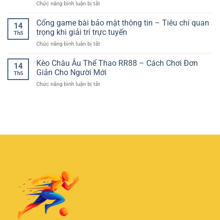
ở
Chức năng bình luận bị tắt
Game
Giải
Kèo
–
Trí
Châu
Cổng game bài bảo mật thông tin – Tiêu chí quan
Cách
Quen
14
Âu
Trải
trọng khi giải trí trực tuyến
Thuộc
Th5
Bóng
Nghiệm
Cho
ở
Chức năng bình luận bị tắt
Đá
Hiệu
Người
Cổng
Là
Quả
Mới
game
Kèo Châu Âu Thể Thao RR88 – Cách Chơi Đơn
Gì?
Cho
14
bài
Cách
Giản Cho Người Mới
Người
Th5
bảo
Đọc
Mới
ở
Chức năng bình luận bị tắt
mật
Kèo
Kèo
thông
1X2
Châu
tin
Dễ
Âu
–
Hiểu
Thể
Tiêu
Cho
Thao
chí
Người
RR88
quan
Mới
–
trọng
Cách
khi
Chơi
giải
Đơn
trí
Giản
trực
Cho
tuyến
Người
Mới