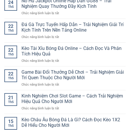
Nổ Hũ Jackpot Online Hấp Dẫn GG88 – Trải
Chọn
24
Sunwin
Và
Nghiệm Quay Thưởng Đầy Kịch Tính
Kèo
Th5
Trên
Trải
Hiệu
ở
Chức năng bình luận bị tắt
Điện
Nghiệm
Quả
Nổ
Thoại
Linh
Hũ
Đá Gà Trực Tuyến Hấp Dẫn – Trải Nghiệm Giải Trí
Nhanh
Hoạt
22
Jackpot
–
Kịch Tính Trên Nền Tảng Online
Th5
Online
Hướng
ở
Chức năng bình luận bị tắt
Hấp
Dẫn
Đá
Dẫn
Trải
Gà
Kèo Tài Xỉu Bóng Đá Online – Cách Đọc Và Phân
GG88
Nghiệm
22
Trực
–
Tích Hiệu Quả
Game
Th5
Tuyến
Trải
Online
ở
Chức năng bình luận bị tắt
Hấp
Nghiệm
Tiện
Kèo
Dẫn
Quay
Lợi
Tài
Game Bài Đổi Thưởng Dễ Chơi – Trải Nghiệm Giải
–
Thưởng
22
Xỉu
Trải
Trí Quen Thuộc Cho Người Mới
Đầy
Th5
Bóng
Nghiệm
Kịch
ở
Chức năng bình luận bị tắt
Đá
Giải
Tính
Game
Online
Trí
Bài
Kinh Nghiệm Chơi Slot Game – Cách Trải Nghiệm
–
Kịch
21
Đổi
Cách
Hiệu Quả Cho Người Mới
Tính
Th5
Thưởng
Đọc
Trên
ở
Chức năng bình luận bị tắt
Dễ
Và
Nền
Kinh
Chơi
Phân
Tảng
Nghiệm
Kèo Châu Âu Bóng Đá Là Gì? Cách Đọc Kèo 1X2
–
Tích
15
Online
Chơi
Trải
Dễ Hiểu Cho Người Mới
Hiệu
Th5
Slot
Nghiệm
Quả