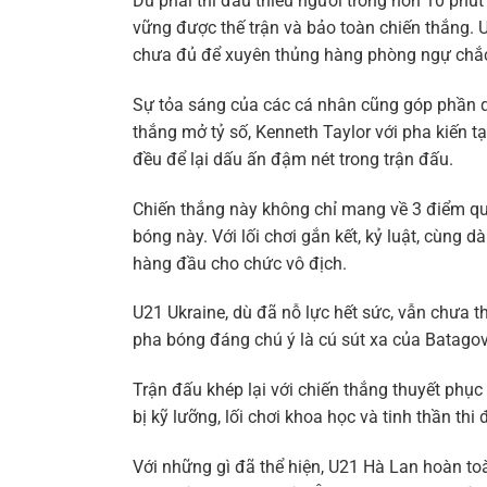
Dù phải thi đấu thiếu người trong hơn 10 phút
vững được thế trận và bảo toàn chiến thắng.
chưa đủ để xuyên thủng hàng phòng ngự chắc
Sự tỏa sáng của các cá nhân cũng góp phần q
thắng mở tỷ số, Kenneth Taylor với pha kiến 
đều để lại dấu ấn đậm nét trong trận đấu.
Chiến thắng này không chỉ mang về 3 điểm q
bóng này. Với lối chơi gắn kết, kỷ luật, cùng 
hàng đầu cho chức vô địch.
U21 Ukraine, dù đã nỗ lực hết sức, vẫn chưa t
pha bóng đáng chú ý là cú sút xa của Batagov
Trận đấu khép lại với chiến thắng thuyết phụ
bị kỹ lưỡng, lối chơi khoa học và tinh thần th
Với những gì đã thể hiện, U21 Hà Lan hoàn t