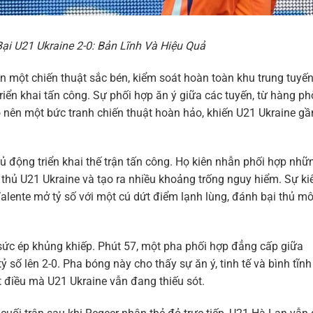
i U21 Ukraine 2-0: Bản Lĩnh Và Hiệu Quả
ện một chiến thuật sắc bén, kiểm soát hoàn toàn khu trung tuyến
triển khai tấn công. Sự phối hợp ăn ý giữa các tuyến, từ hàng p
 nên một bức tranh chiến thuật hoàn hảo, khiến U21 Ukraine gầ
ủ động triển khai thế trận tấn công. Họ kiên nhẫn phối hợp nhữ
hủ U21 Ukraine và tạo ra nhiều khoảng trống nguy hiểm. Sự kiê
alente mở tỷ số với một cú dứt điểm lạnh lùng, đánh bại thủ m
 sức ép khủng khiếp. Phút 57, một pha phối hợp đẳng cấp giữa
số lên 2-0. Pha bóng này cho thấy sự ăn ý, tinh tế và bình tĩnh
 điều mà U21 Ukraine vẫn đang thiếu sót.