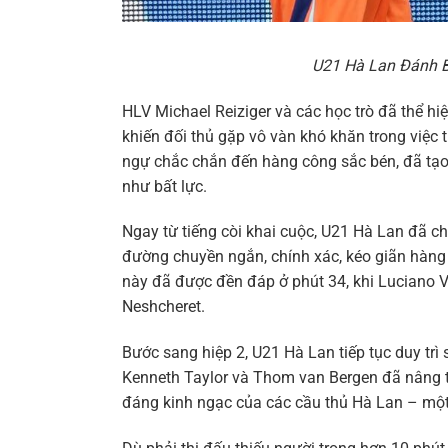
U21 Hà Lan Đánh Bạ
HLV Michael Reiziger và các học trò đã thể hi
khiến đối thủ gặp vô vàn khó khăn trong việc 
ngự chắc chắn đến hàng công sắc bén, đã tạo
như bất lực.
Ngay từ tiếng còi khai cuộc, U21 Hà Lan đã ch
đường chuyền ngắn, chính xác, kéo giãn hàng t
này đã được đền đáp ở phút 34, khi Luciano V
Neshcheret.
Bước sang hiệp 2, U21 Hà Lan tiếp tục duy trì
Kenneth Taylor và Thom van Bergen đã nâng tỷ 
đáng kinh ngạc của các cầu thủ Hà Lan – một