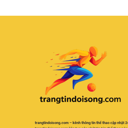
trangtindoisong.com – kênh thông tin thể thao cập nhật 2