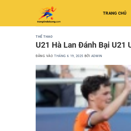
Bỏ
qua
TRANG CHỦ
nội
dung
THỂ THAO
U21 Hà Lan Đánh Bại U21 U
ĐĂNG VÀO
THÁNG 6 19, 2025
BỞI
ADMIN