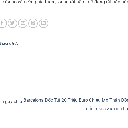
h của họ vẫn còn phía trước, và người hâm mộ đang rất háo hứ
 thường trực
.
Barcelona Dốc Túi 20 Triệu Euro Chiêu Mộ Thần Đồ
ầu gây chia
Tuổi Lukas Zuccarell