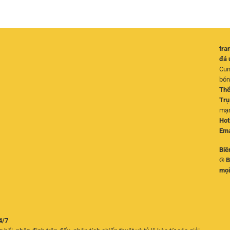
tra
đá 
Cun
bón
Thể
Trụ
mạn
Hot
Ema
Biê
© B
mọi
4/7