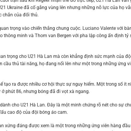
 cuối trận sau khi Regeer nhận thẻ đỏ trực tiếp, U21 Hà Lan vẫn 
 U21 Ukraine đã cố gắng vùng lên nhưng những nỗ lực của họ vẫ
 chắn của đối thủ.
uan trọng vào chiến thắng chung cuộc. Luciano Valente với bà
tạo thông minh và Thom van Bergen với pha lập công ấn định tỷ 
uan trọng cho U21 Hà Lan mà còn khẳng định sức mạnh của độ
dàn cầu thủ tài năng, họ đang nổi lên như một trong những ứng v
hể tạo ra được nhiều cơ hội thực sự nguy hiểm. Một trong số ít 
 ở phút 86, nhưng bóng đã đi vọt xà ngang.
c dành cho U21 Hà Lan. Đây là một minh chứng rõ nét cho sự c
i đấu cao độ của đội bóng áo cam.
oàn xứng đáng được xem là một trong những ứng viên hàng đầu