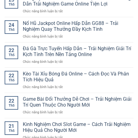
Giải
Hiểu
Dẫn Trải Nghiệm Game Online Tiện Lợi
Hơn
Th5
Trí
Và
ở
Chức năng bình luận bị tắt
Online
Kinh
Đăng
Hiện
Nghiệm
Ký
Nổ Hũ Jackpot Online Hấp Dẫn GG88 – Trải
Đại
Chọn
24
Sunwin
Và
Nghiệm Quay Thưởng Đầy Kịch Tính
Kèo
Th5
Trên
Trải
Hiệu
ở
Chức năng bình luận bị tắt
Điện
Nghiệm
Quả
Nổ
Thoại
Linh
Hũ
Đá Gà Trực Tuyến Hấp Dẫn – Trải Nghiệm Giải Trí
Nhanh
Hoạt
22
Jackpot
–
Kịch Tính Trên Nền Tảng Online
Th5
Online
Hướng
ở
Chức năng bình luận bị tắt
Hấp
Dẫn
Đá
Dẫn
Trải
Gà
Kèo Tài Xỉu Bóng Đá Online – Cách Đọc Và Phân
GG88
Nghiệm
22
Trực
–
Tích Hiệu Quả
Game
Th5
Tuyến
Trải
Online
ở
Chức năng bình luận bị tắt
Hấp
Nghiệm
Tiện
Kèo
Dẫn
Quay
Lợi
Tài
Game Bài Đổi Thưởng Dễ Chơi – Trải Nghiệm Giải
–
Thưởng
22
Xỉu
Trải
Trí Quen Thuộc Cho Người Mới
Đầy
Th5
Bóng
Nghiệm
Kịch
ở
Chức năng bình luận bị tắt
Đá
Giải
Tính
Game
Online
Trí
Bài
Kinh Nghiệm Chơi Slot Game – Cách Trải Nghiệm
–
Kịch
21
Đổi
Cách
Hiệu Quả Cho Người Mới
Tính
Th5
Thưởng
Đọc
Trên
ở
Chức năng bình luận bị tắt