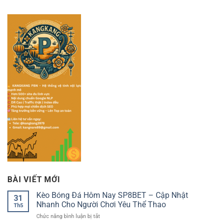
BÀI VIẾT MỚI
Kèo Bóng Đá Hôm Nay SP8BET – Cập Nhật
31
Nhanh Cho Người Chơi Yêu Thể Thao
Th5
ở
Chức năng bình luận bị tắt