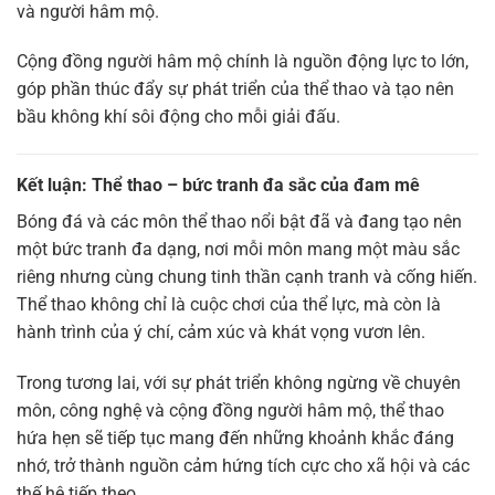
và người hâm mộ.
Cộng đồng người hâm mộ chính là nguồn động lực to lớn,
góp phần thúc đẩy sự phát triển của thể thao và tạo nên
bầu không khí sôi động cho mỗi giải đấu.
Kết luận: Thể thao – bức tranh đa sắc của đam mê
Bóng đá và các môn thể thao nổi bật đã và đang tạo nên
một bức tranh đa dạng, nơi mỗi môn mang một màu sắc
riêng nhưng cùng chung tinh thần cạnh tranh và cống hiến.
Thể thao không chỉ là cuộc chơi của thể lực, mà còn là
hành trình của ý chí, cảm xúc và khát vọng vươn lên.
Trong tương lai, với sự phát triển không ngừng về chuyên
môn, công nghệ và cộng đồng người hâm mộ, thể thao
hứa hẹn sẽ tiếp tục mang đến những khoảnh khắc đáng
nhớ, trở thành nguồn cảm hứng tích cực cho xã hội và các
thế hệ tiếp theo.