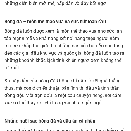
những diễn biến mới mẻ, hấp dẫn và đầy bất ngờ.
Bóng đá – môn thể thao vua và sức hút toàn cầu
Bóng đá luôn được xem là môn thể thao vua nhờ sức lan
tỏa mạnh mẽ và khả năng kết nối hàng triệu người hâm
mộ trên khắp thế giới. Từ những sân cỏ châu Âu sôi động
đến các giải đấu khu vực và quốc gia, bóng đá luôn tạo ra
những khoảnh khắc kịch tính khiến người xem không thể
rời mắt.
Sự hấp dẫn của bóng đá không chỉ nằm ở kết quả thắng
thua, mà còn ở chiến thuật, bản lĩnh thi đấu và tinh thần
đồng đội. Mỗi trận đấu là một câu chuyện riêng, nơi cảm
xúc có thể thay đổi chỉ trong vài phút ngắn ngủi.
Những ngôi sao bóng đá và dấu ấn cá nhân
Trong thế giới bóng đá, các ngôi sao luôn là tâm điểm chú