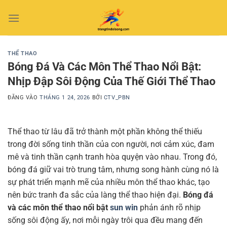
Bỏ
qua
nội
dung
THỂ THAO
Bóng Đá Và Các Môn Thể Thao Nổi Bật:
Nhịp Đập Sôi Động Của Thế Giới Thể Thao
ĐĂNG VÀO
THÁNG 1 24, 2026
BỞI
CTV_PBN
Thể thao từ lâu đã trở thành một phần không thể thiếu
trong đời sống tinh thần của con người, nơi cảm xúc, đam
mê và tinh thần cạnh tranh hòa quyện vào nhau. Trong đó,
bóng đá giữ vai trò trung tâm, nhưng song hành cùng nó là
sự phát triển mạnh mẽ của nhiều môn thể thao khác, tạo
nên bức tranh đa sắc của làng thể thao hiện đại.
Bóng đá
và các môn thể thao nổi bật
sun win
phản ánh rõ nhịp
sống sôi động ấy, nơi mỗi ngày trôi qua đều mang đến