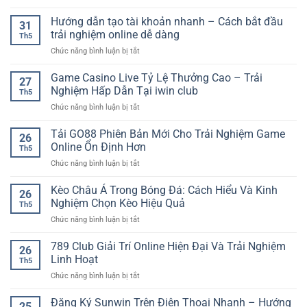
Kèo
Bóng
Hướng dẫn tạo tài khoản nhanh – Cách bắt đầu
31
Đá
trải nghiệm online dễ dàng
Th5
Hôm
ở
Chức năng bình luận bị tắt
Nay
Hướng
SP8BET
dẫn
Game Casino Live Tỷ Lệ Thưởng Cao – Trải
–
27
tạo
Cập
Nghiệm Hấp Dẫn Tại iwin club
Th5
tài
Nhật
ở
Chức năng bình luận bị tắt
khoản
Nhanh
Game
nhanh
Cho
Casino
Tải GO88 Phiên Bản Mới Cho Trải Nghiệm Game
–
Người
26
Live
Cách
Online Ổn Định Hơn
Chơi
Th5
Tỷ
bắt
Yêu
ở
Chức năng bình luận bị tắt
Lệ
đầu
Thể
Tải
Thưởng
trải
Thao
GO88
Kèo Châu Á Trong Bóng Đá: Cách Hiểu Và Kinh
Cao
nghiệm
26
Phiên
–
Nghiệm Chọn Kèo Hiệu Quả
online
Th5
Bản
Trải
dễ
ở
Chức năng bình luận bị tắt
Mới
Nghiệm
dàng
Kèo
Cho
Hấp
Châu
789 Club Giải Trí Online Hiện Đại Và Trải Nghiệm
Trải
Dẫn
26
Á
Nghiệm
Linh Hoạt
Tại
Th5
Trong
Game
iwin
ở
Chức năng bình luận bị tắt
Bóng
Online
club
789
Đá:
Ổn
Club
Đăng Ký Sunwin Trên Điện Thoại Nhanh – Hướng
Cách
Định
25