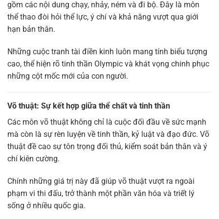
gồm các nội dung chạy, nhảy, ném và đi bộ. Đây là môn
thể thao đòi hỏi thể lực, ý chí và khả năng vượt qua giới
hạn bản thân.
Những cuộc tranh tài điền kinh luôn mang tính biểu tượng
cao, thể hiện rõ tinh thần Olympic và khát vọng chinh phục
những cột mốc mới của con người.
Võ thuật: Sự kết hợp giữa thể chất và tinh thần
Các môn võ thuật không chỉ là cuộc đối đầu về sức mạnh
mà còn là sự rèn luyện về tinh thần, kỷ luật và đạo đức. Võ
thuật đề cao sự tôn trọng đối thủ, kiểm soát bản thân và ý
chí kiên cường.
Chính những giá trị này đã giúp võ thuật vượt ra ngoài
phạm vi thi đấu, trở thành một phần văn hóa và triết lý
sống ở nhiều quốc gia.