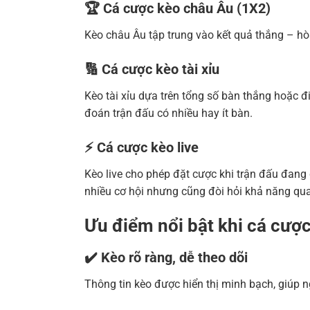
🏆 Cá cược kèo châu Âu (1X2)
Kèo châu Âu tập trung vào kết quả thắng – hòa
🔢 Cá cược kèo tài xỉu
Kèo tài xỉu dựa trên tổng số bàn thắng hoặc 
đoán trận đấu có nhiều hay ít bàn.
⚡ Cá cược kèo live
Kèo live cho phép đặt cược khi trận đấu đang di
nhiều cơ hội nhưng cũng đòi hỏi khả năng qua
Ưu điểm nổi bật khi cá cượ
✔️ Kèo rõ ràng, dễ theo dõi
Thông tin kèo được hiển thị minh bạch, giúp n