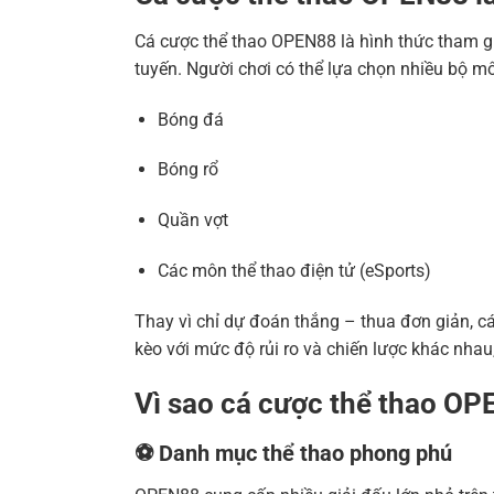
Cá cược thể thao OPEN88 là hình thức tham gi
tuyến. Người chơi có thể lựa chọn nhiều bộ 
Bóng đá
Bóng rổ
Quần vợt
Các môn thể thao điện tử (eSports)
Thay vì chỉ dự đoán thắng – thua đơn giản, cá
kèo với mức độ rủi ro và chiến lược khác nhau
Vì sao cá cược thể thao O
⚽ Danh mục thể thao phong phú