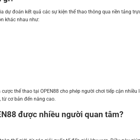
a dự đoán kết quả các sự kiện thể thao thông qua nền tảng trự
môn khác nhau như:
 cược thể thao tại OPEN88 cho phép người chơi tiếp cận nhiều l
, từ cơ bản đến nâng cao.
PEN88 được nhiều người quan tâm?