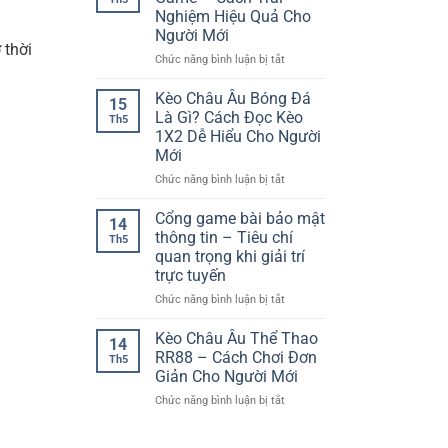
Phân
Online
Thưởng
Nghiệm Hiệu Quả Cho
Tích
Dễ
Người Mới
Hiệu
Chơi
 thời
Quả
–
ở
Chức năng bình luận bị tắt
Trải
Kinh
Nghiệm
Nghiệm
Kèo Châu Âu Bóng Đá
15
Giải
Chơi
Là Gì? Cách Đọc Kèo
Th5
Trí
Slot
1X2 Dễ Hiểu Cho Người
Quen
Game
Mới
Thuộc
–
Cho
Cách
ở
Chức năng bình luận bị tắt
Người
Trải
Kèo
Mới
Nghiệm
Châu
Cổng game bài bảo mật
14
Hiệu
Âu
thông tin – Tiêu chí
Th5
Quả
Bóng
quan trọng khi giải trí
Cho
Đá
trực tuyến
Người
Là
Mới
Gì?
ở
Chức năng bình luận bị tắt
Cách
Cổng
Đọc
game
Kèo Châu Âu Thể Thao
14
Kèo
bài
RR88 – Cách Chơi Đơn
Th5
1X2
bảo
Giản Cho Người Mới
Dễ
mật
Hiểu
ở
Chức năng bình luận bị tắt
thông
Cho
Kèo
tin
Người
Châu
–