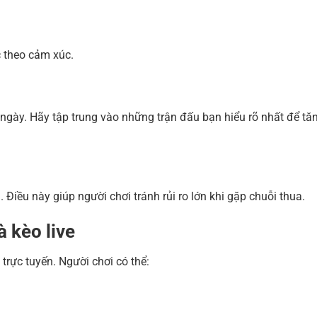
c theo cảm xúc.
ngày. Hãy tập trung vào những trận đấu bạn hiểu rõ nhất để tă
Điều này giúp người chơi tránh rủi ro lớn khi gặp chuỗi thua.
 kèo live
trực tuyến. Người chơi có thể: