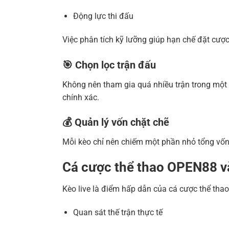
Động lực thi đấu
Việc phân tích kỹ lưỡng giúp hạn chế đặt cượ
🎯 Chọn lọc trận đấu
Không nên tham gia quá nhiều trận trong một 
chính xác.
💰 Quản lý vốn chặt chẽ
Mỗi kèo chỉ nên chiếm một phần nhỏ tổng vốn. 
Cá cược thể thao OPEN88 và
Kèo live là điểm hấp dẫn của cá cược thể thao 
Quan sát thế trận thực tế