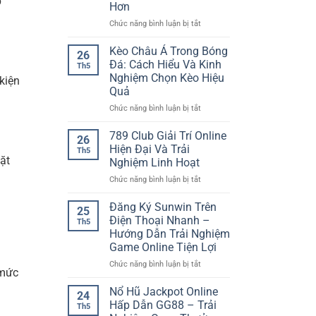
p
Hơn
online
Thưởng
dễ
Cao
ở
Chức năng bình luận bị tắt
dàng
–
Tải
Trải
GO88
Kèo Châu Á Trong Bóng
26
Nghiệm
Phiên
Đá: Cách Hiểu Và Kinh
Th5
Hấp
Bản
Nghiệm Chọn Kèo Hiệu
 kiện
Dẫn
Mới
Quả
Tại
Cho
iwin
Trải
ở
Chức năng bình luận bị tắt
club
Nghiệm
Kèo
Game
Châu
789 Club Giải Trí Online
26
Online
Á
Hiện Đại Và Trải
Th5
Ổn
Trong
ặt
Nghiệm Linh Hoạt
Định
Bóng
Hơn
ở
Chức năng bình luận bị tắt
Đá:
789
Cách
Club
Hiểu
Đăng Ký Sunwin Trên
25
Giải
Và
Điện Thoại Nhanh –
Th5
Trí
Kinh
Hướng Dẫn Trải Nghiệm
Online
Nghiệm
Game Online Tiện Lợi
Hiện
Chọn
Đại
Kèo
ở
Chức năng bình luận bị tắt
 mức
Và
Hiệu
Đăng
Trải
Quả
Ký
Nổ Hũ Jackpot Online
24
Nghiệm
Sunwin
Hấp Dẫn GG88 – Trải
Th5
Linh
Trên