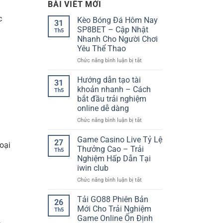
BÀI VIẾT MỚI
c
Kèo Bóng Đá Hôm Nay
31
SP8BET – Cập Nhật
Th5
Nhanh Cho Người Chơi
Yêu Thể Thao
ở
Chức năng bình luận bị tắt
Kèo
Bóng
Hướng dẫn tạo tài
31
Đá
khoản nhanh – Cách
Th5
Hôm
bắt đầu trải nghiệm
Nay
online dễ dàng
SP8BET
–
ở
Chức năng bình luận bị tắt
Cập
Hướng
Nhật
dẫn
Game Casino Live Tỷ Lệ
27
oại
Nhanh
tạo
Thưởng Cao – Trải
Th5
Cho
tài
Nghiệm Hấp Dẫn Tại
Người
khoản
iwin club
Chơi
nhanh
Yêu
–
ở
Chức năng bình luận bị tắt
Thể
Cách
Game
Thao
bắt
Casino
Tải GO88 Phiên Bản
26
đầu
Live
Mới Cho Trải Nghiệm
Th5
trải
Tỷ
Game Online Ổn Định
nghiệm
Lệ