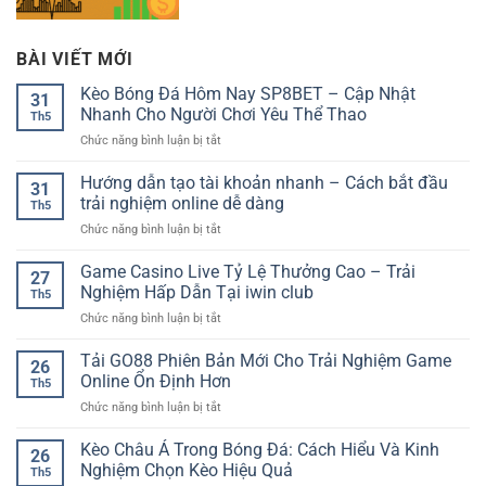
BÀI VIẾT MỚI
Kèo Bóng Đá Hôm Nay SP8BET – Cập Nhật
31
Nhanh Cho Người Chơi Yêu Thể Thao
Th5
ở
Chức năng bình luận bị tắt
Kèo
Bóng
Hướng dẫn tạo tài khoản nhanh – Cách bắt đầu
31
Đá
trải nghiệm online dễ dàng
Th5
Hôm
ở
Chức năng bình luận bị tắt
Nay
Hướng
SP8BET
dẫn
Game Casino Live Tỷ Lệ Thưởng Cao – Trải
–
27
tạo
Cập
Nghiệm Hấp Dẫn Tại iwin club
Th5
tài
Nhật
ở
Chức năng bình luận bị tắt
khoản
Nhanh
Game
nhanh
Cho
Casino
Tải GO88 Phiên Bản Mới Cho Trải Nghiệm Game
–
Người
26
Live
Cách
Online Ổn Định Hơn
Chơi
Th5
Tỷ
bắt
Yêu
ở
Chức năng bình luận bị tắt
Lệ
đầu
Thể
Tải
Thưởng
trải
Thao
GO88
Kèo Châu Á Trong Bóng Đá: Cách Hiểu Và Kinh
Cao
nghiệm
26
Phiên
–
Nghiệm Chọn Kèo Hiệu Quả
online
Th5
Bản
Trải