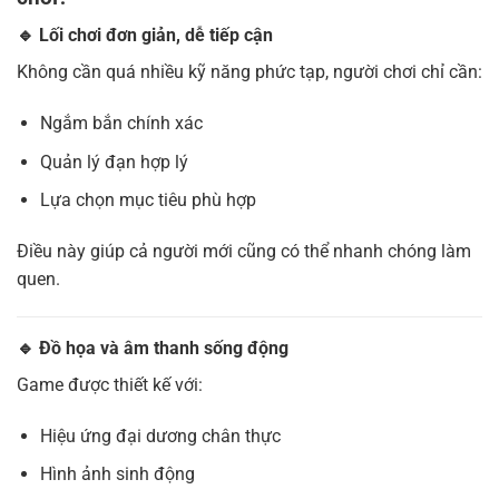
🔹 Lối chơi đơn giản, dễ tiếp cận
Không cần quá nhiều kỹ năng phức tạp, người chơi chỉ cần:
Ngắm bắn chính xác
Quản lý đạn hợp lý
Lựa chọn mục tiêu phù hợp
Điều này giúp cả người mới cũng có thể nhanh chóng làm
quen.
🔹 Đồ họa và âm thanh sống động
Game được thiết kế với:
Hiệu ứng đại dương chân thực
Hình ảnh sinh động