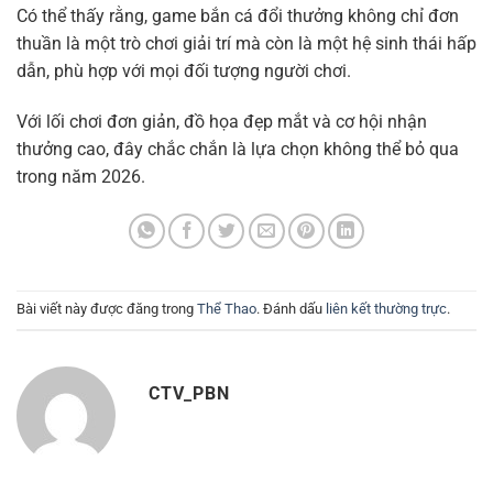
Có thể thấy rằng, game bắn cá đổi thưởng không chỉ đơn
thuần là một trò chơi giải trí mà còn là một hệ sinh thái hấp
dẫn, phù hợp với mọi đối tượng người chơi.
Với lối chơi đơn giản, đồ họa đẹp mắt và cơ hội nhận
thưởng cao, đây chắc chắn là lựa chọn không thể bỏ qua
trong năm 2026.
Bài viết này được đăng trong
Thể Thao
. Đánh dấu
liên kết thường trực
.
CTV_PBN