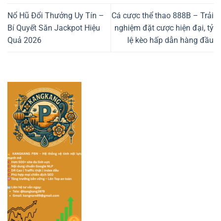
Nổ Hũ Đổi Thưởng Uy Tín –
Cá cược thể thao 888B – Trải
Bí Quyết Săn Jackpot Hiệu
nghiệm đặt cược hiện đại, tỷ
Quả 2026
lệ kèo hấp dẫn hàng đầu