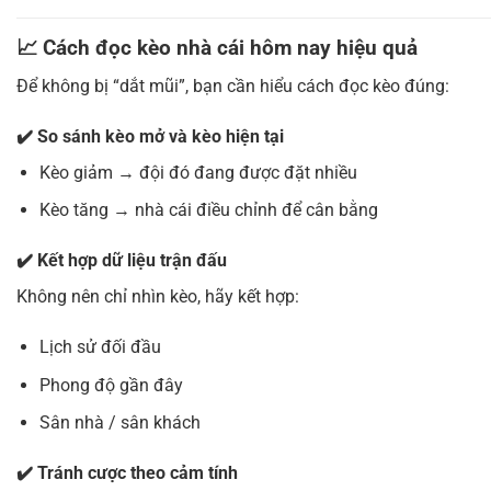
📈 Cách đọc kèo nhà cái hôm nay hiệu quả
Để không bị “dắt mũi”, bạn cần hiểu cách đọc kèo đúng:
✔️ So sánh kèo mở và kèo hiện tại
Kèo giảm → đội đó đang được đặt nhiều
Kèo tăng → nhà cái điều chỉnh để cân bằng
✔️ Kết hợp dữ liệu trận đấu
Không nên chỉ nhìn kèo, hãy kết hợp:
Lịch sử đối đầu
Phong độ gần đây
Sân nhà / sân khách
✔️ Tránh cược theo cảm tính