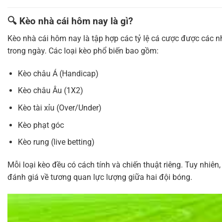
🔍 Kèo nhà cái hôm nay là gì?
Kèo nhà cái hôm nay là tập hợp các tỷ lệ cá cược được các n
trong ngày. Các loại kèo phổ biến bao gồm:
Kèo châu Á (Handicap)
Kèo châu Âu (1X2)
Kèo tài xỉu (Over/Under)
Kèo phạt góc
Kèo rung (live betting)
Mỗi loại kèo đều có cách tính và chiến thuật riêng. Tuy nhiê
đánh giá về tương quan lực lượng giữa hai đội bóng.