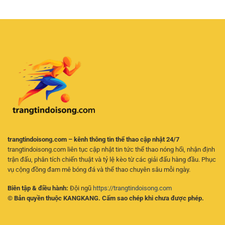
Thể
Tiêu
Cho
Thao
chí
Người
RR88
quan
Mới
–
trọng
Cách
khi
Chơi
giải
Đơn
trí
Giản
trực
Cho
tuyến
Người
Mới
trangtindoisong.com – kênh thông tin thể thao cập nhật 24/7
trangtindoisong.com liên tục cập nhật tin tức thể thao nóng hổi, nhận định
trận đấu, phân tích chiến thuật và tỷ lệ kèo từ các giải đấu hàng đầu. Phục
vụ cộng đồng đam mê bóng đá và thể thao chuyên sâu mỗi ngày.
Biên tập & điều hành:
Đội ngũ
https://trangtindoisong.com
© Bản quyền thuộc KANGKANG. Cấm sao chép khi chưa được phép.