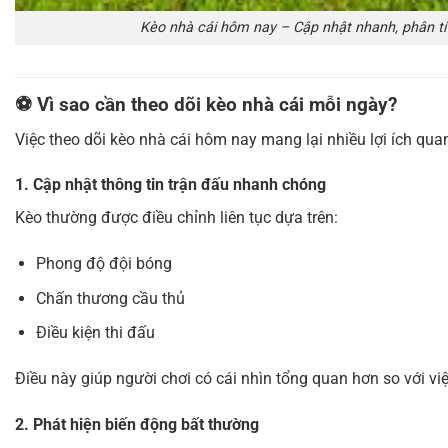
Kèo nhà cái hôm nay – Cập nhật nhanh, phân tí
⚽ Vì sao cần theo dõi kèo nhà cái mỗi ngày?
Việc theo dõi kèo nhà cái hôm nay mang lại nhiều lợi ích quan
1. Cập nhật thông tin trận đấu nhanh chóng
Kèo thường được điều chỉnh liên tục dựa trên:
Phong độ đội bóng
Chấn thương cầu thủ
Điều kiện thi đấu
Điều này giúp người chơi có cái nhìn tổng quan hơn so với việc
2. Phát hiện biến động bất thường