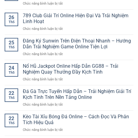
dễ
ở
Chức năng bình luận bị tắt
Mới
Nghiệm
dàng
Kèo
Cho
Hấp
Châu
789 Club Giải Trí Online Hiện Đại Và Trải Nghiệm
Trải
Dẫn
26
Á
Nghiệm
Linh Hoạt
Tại
Th5
Trong
Game
iwin
ở
Chức năng bình luận bị tắt
Bóng
Online
club
789
Đá:
Ổn
Club
Đăng Ký Sunwin Trên Điện Thoại Nhanh – Hướng
Cách
Định
25
Giải
Hiểu
Dẫn Trải Nghiệm Game Online Tiện Lợi
Hơn
Th5
Trí
Và
ở
Chức năng bình luận bị tắt
Online
Kinh
Đăng
Hiện
Nghiệm
Ký
Nổ Hũ Jackpot Online Hấp Dẫn GG88 – Trải
Đại
Chọn
24
Sunwin
Và
Nghiệm Quay Thưởng Đầy Kịch Tính
Kèo
Th5
Trên
Trải
Hiệu
ở
Chức năng bình luận bị tắt
Điện
Nghiệm
Quả
Nổ
Thoại
Linh
Hũ
Đá Gà Trực Tuyến Hấp Dẫn – Trải Nghiệm Giải Trí
Nhanh
Hoạt
22
Jackpot
–
Kịch Tính Trên Nền Tảng Online
Th5
Online
Hướng
ở
Chức năng bình luận bị tắt
Hấp
Dẫn
Đá
Dẫn
Trải
Gà
Kèo Tài Xỉu Bóng Đá Online – Cách Đọc Và Phân
GG88
Nghiệm
22
Trực
–
Tích Hiệu Quả
Game
Th5
Tuyến
Trải
Online
ở
Chức năng bình luận bị tắt
Hấp
Nghiệm
Tiện
Kèo
Dẫn
Quay
Lợi