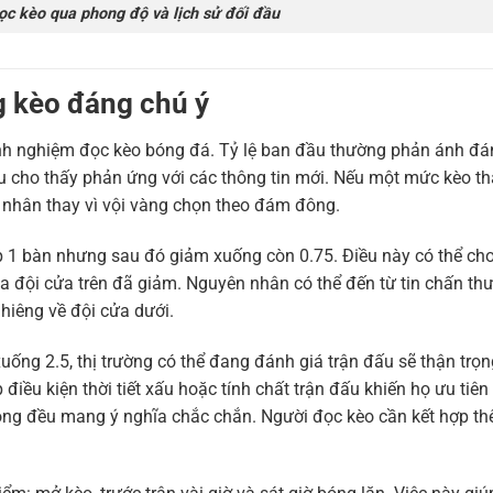
ọc kèo qua phong độ và lịch sử đối đầu
g kèo đáng chú ý
kinh nghiệm đọc kèo bóng đá. Tỷ lệ ban đầu thường phản ánh đ
 đấu cho thấy phản ứng với các thông tin mới. Nếu một mức kèo t
 nhân thay vì vội vàng chọn theo đám đông.
ấp 1 bàn nhưng sau đó giảm xuống còn 0.75. Điều này có thể ch
ủa đội cửa trên đã giảm. Nguyên nhân có thể đến từ tin chấn th
ghiêng về đội cửa dưới.
xuống 2.5, thị trường có thể đang đánh giá trận đấu sẽ thận trọn
 điều kiện thời tiết xấu hoặc tính chất trận đấu khiến họ ưu tiên
ộng đều mang ý nghĩa chắc chắn. Người đọc kèo cần kết hợp t