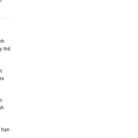
p
nh
y thế
ặc
ra
ắc
nh
i hạn