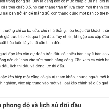
biến trong bóng đá. Đây là dạng kèo có mức chấp giữa hai đội 
cửa trên chấp 0.5, họ cần thắng trận thì lựa chọn mới thành cô
từ hai bàn trở lên để thắng đủ, còn thắng đúng một bàn có thể 
vì thường chỉ có ba cửa: chủ nhà thắng, hòa hoặc đội khách thắ
giá trực tiếp kết quả trận đấu. Tuy nhiên, khi gặp các cặp đấ
uất hòa luôn là yếu tố cần tính đến.
Người đọc kèo cần dự đoán trận đấu có nhiều bàn hay ít bàn so 
không nên chỉ nhìn vào sức mạnh hàng công. Cần xem cả cách ha
đấu, lịch thi đấu và động lực thi đấu.
 hoặc kèo hiệp một cũng có giá trị tham khảo, nhưng người mới 
 nghiệm, việc tập trung vào một vài loại kèo chính sẽ giúp quá 
 phong độ và lịch sử đối đầu