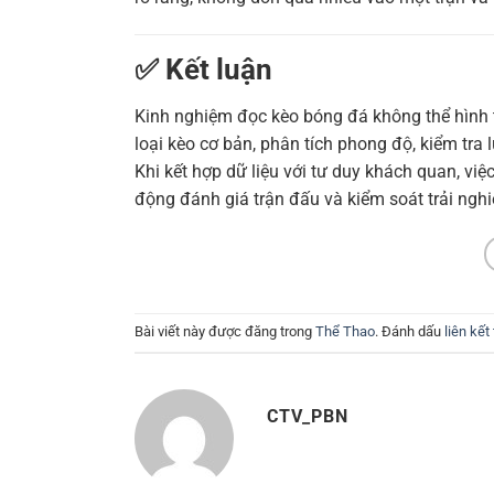
✅ Kết luận
Kinh nghiệm đọc kèo bóng đá không thể hình t
loại kèo cơ bản, phân tích phong độ, kiểm tra 
Khi kết hợp dữ liệu với tư duy khách quan, việ
động đánh giá trận đấu và kiểm soát trải nghi
Bài viết này được đăng trong
Thể Thao
. Đánh dấu
liên kết
CTV_PBN