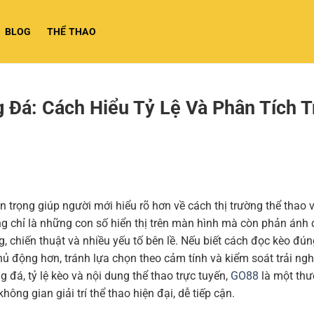
BLOG
THỂ THAO
 Đá: Cách Hiểu Tỷ Lệ Và Phân Tích T
 trọng giúp người mới hiểu rõ hơn về cách thị trường thể thao 
ông chỉ là những con số hiển thị trên màn hình mà còn phản ánh
, chiến thuật và nhiều yếu tố bên lề. Nếu biết cách đọc kèo đún
hủ động hơn, tránh lựa chọn theo cảm tính và kiểm soát trải ng
 đá, tỷ lệ kèo và nội dung thể thao trực tuyến,
GO88
là một th
ông gian giải trí thể thao hiện đại, dễ tiếp cận.