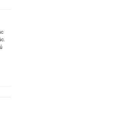
ác
úc.
hủ