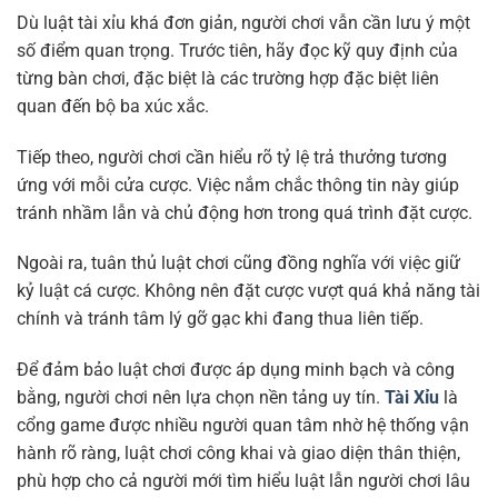
Dù luật tài xỉu khá đơn giản, người chơi vẫn cần lưu ý một
số điểm quan trọng. Trước tiên, hãy đọc kỹ quy định của
từng bàn chơi, đặc biệt là các trường hợp đặc biệt liên
quan đến bộ ba xúc xắc.
Tiếp theo, người chơi cần hiểu rõ tỷ lệ trả thưởng tương
ứng với mỗi cửa cược. Việc nắm chắc thông tin này giúp
tránh nhầm lẫn và chủ động hơn trong quá trình đặt cược.
Ngoài ra, tuân thủ luật chơi cũng đồng nghĩa với việc giữ
kỷ luật cá cược. Không nên đặt cược vượt quá khả năng tài
chính và tránh tâm lý gỡ gạc khi đang thua liên tiếp.
Để đảm bảo luật chơi được áp dụng minh bạch và công
bằng, người chơi nên lựa chọn nền tảng uy tín.
Tài Xỉu
là
cổng game được nhiều người quan tâm nhờ hệ thống vận
hành rõ ràng, luật chơi công khai và giao diện thân thiện,
phù hợp cho cả người mới tìm hiểu luật lẫn người chơi lâu