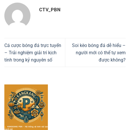
CTV_PBN
Cá cược bóng đá trực tuyến
Soi kèo bóng đá dễ hiểu –
– Trải nghiệm giải trí kịch
người mới có thể tự xem
tính trong kỷ nguyên số
được không?