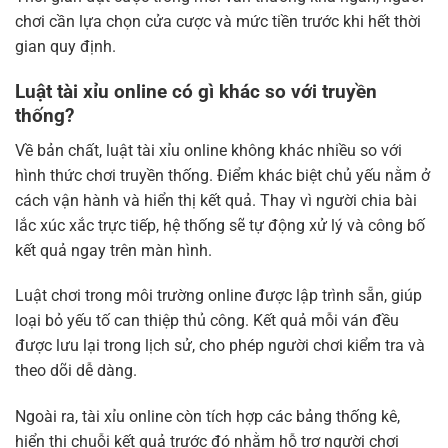
chơi cần lựa chọn cửa cược và mức tiền trước khi hết thời
gian quy định.
Luật tài xỉu online có gì khác so với truyền
thống?
Về bản chất, luật tài xỉu online không khác nhiều so với
hình thức chơi truyền thống. Điểm khác biệt chủ yếu nằm ở
cách vận hành và hiển thị kết quả. Thay vì người chia bài
lắc xúc xắc trực tiếp, hệ thống sẽ tự động xử lý và công bố
kết quả ngay trên màn hình.
Luật chơi trong môi trường online được lập trình sẵn, giúp
loại bỏ yếu tố can thiệp thủ công. Kết quả mỗi ván đều
được lưu lại trong lịch sử, cho phép người chơi kiểm tra và
theo dõi dễ dàng.
Ngoài ra, tài xỉu online còn tích hợp các bảng thống kê,
hiển thị chuỗi kết quả trước đó nhằm hỗ trợ người chơi