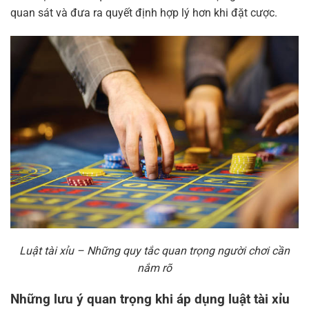
quan sát và đưa ra quyết định hợp lý hơn khi đặt cược.
Luật tài xỉu – Những quy tắc quan trọng người chơi cần
nắm rõ
Những lưu ý quan trọng khi áp dụng luật tài xỉu