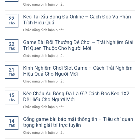
Hướng
ở
Chức năng bình luận bị tắt
Hấp
Dẫn
Đá
Dẫn
Trải
Gà
Kèo Tài Xỉu Bóng Đá Online – Cách Đọc Và Phân
GG88
Nghiệm
22
Trực
–
Tích Hiệu Quả
Game
Th5
Tuyến
Trải
Online
ở
Chức năng bình luận bị tắt
Hấp
Nghiệm
Tiện
Kèo
Dẫn
Quay
Lợi
Tài
Game Bài Đổi Thưởng Dễ Chơi – Trải Nghiệm Giải
–
Thưởng
22
Xỉu
Trải
Trí Quen Thuộc Cho Người Mới
Đầy
Th5
Bóng
Nghiệm
Kịch
ở
Chức năng bình luận bị tắt
Đá
Giải
Tính
Game
Online
Trí
Bài
Kinh Nghiệm Chơi Slot Game – Cách Trải Nghiệm
–
Kịch
21
Đổi
Cách
Hiệu Quả Cho Người Mới
Tính
Th5
Thưởng
Đọc
Trên
ở
Chức năng bình luận bị tắt
Dễ
Và
Nền
Kinh
Chơi
Phân
Tảng
Nghiệm
Kèo Châu Âu Bóng Đá Là Gì? Cách Đọc Kèo 1X2
–
Tích
15
Online
Chơi
Trải
Dễ Hiểu Cho Người Mới
Hiệu
Th5
Slot
Nghiệm
Quả
ở
Chức năng bình luận bị tắt
Game
Giải
Kèo
–
Trí
Châu
Cổng game bài bảo mật thông tin – Tiêu chí quan
Cách
Quen
14
Âu
Trải
trọng khi giải trí trực tuyến
Thuộc
Th5
Bóng
Nghiệm
Cho
ở
Chức năng bình luận bị tắt
Đá
Hiệu
Người
Cổng
Là
Quả