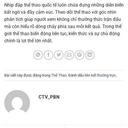
Nhịp đập thể thao quốc tế luôn chứa đựng những diễn biến
bất ngờ và đầy cảm xúc. Theo dõi thể thao với góc nhìn
phân tích giúp người xem không chỉ thưởng thức trận đấu
mà còn hiểu rõ dòng chảy phía sau mỗi kết quả. Trong thế
giới thể thao biến động liên tục, kiến thức và sự chủ động
chính là lợi thế lớn nhất.
Bài viết này được đăng trong
Thể Thao
. Đánh dấu
liên kết thường trực
.
CTV_PBN