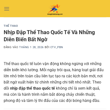
Bỏ
qua
nội
dung
THỂ THAO
Nhịp Đập Thể Thao Quốc Tế Và Những
Diễn Biến Bất Ngờ
ĐĂNG VÀO
THÁNG 1 28, 2026
BỞI
CTV_PBN
Thể thao quốc tế luôn vận động không ngừng với những
diễn biến khó lường. Mỗi ngày trôi qua, hàng loạt giải đấu
lớn nhỏ trên toàn cầu liên tục tạo ra các kịch bản mới, nơi
bất ngờ xuất hiện từ chính những chi tiết nhỏ nhất. Theo
dõi
nhịp đập thể thao quốc tế
không chỉ là xem kết quả,
mà còn là hành trình nắm bắt dòng chảy chiến thuật,
phong độ và tâm lý thi đấu của các đội bóng hàng đầu.