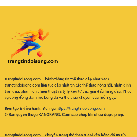
Thao
chí
Người
RR88
quan
Mới
–
trọng
Cách
khi
Chơi
giải
Đơn
trí
Giản
trực
Cho
tuyến
Người
Mới
trangtindoisong.com – kênh thông tin thể thao cập nhật 24/7
trangtindoisong.com liên tục cập nhật tin tức thể thao nóng hổi, nhận định
trận đấu, phân tích chiến thuật và tỷ lệ kèo từ các giải đấu hàng đầu. Phục
vụ cộng đồng đam mê bóng đá và thể thao chuyên sâu mỗi ngày.
Biên tập & điều hành:
Đội ngũ
https://trangtindoisong.com
© Bản quyền thuộc KANGKANG. Cấm sao chép khi chưa được phép.
trangtindoisong.com – chuyên trang thể thao & soi kèo bóng đá uy tín