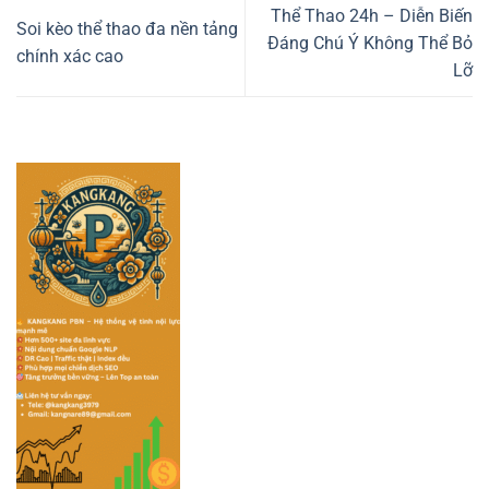
Thể Thao 24h – Diễn Biến
Soi kèo thể thao đa nền tảng
Đáng Chú Ý Không Thể Bỏ
chính xác cao
Lỡ