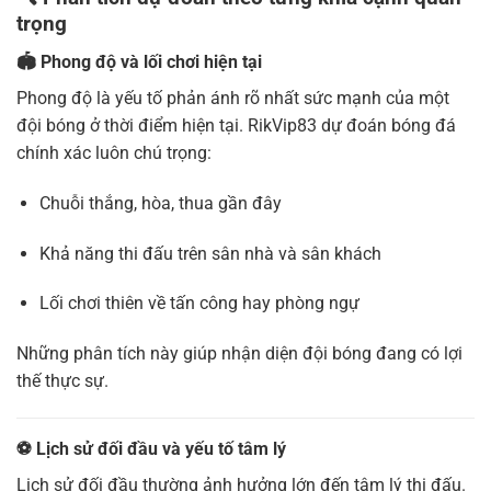
trọng
🏟️ Phong độ và lối chơi hiện tại
Phong độ là yếu tố phản ánh rõ nhất sức mạnh của một
đội bóng ở thời điểm hiện tại. RikVip83 dự đoán bóng đá
chính xác luôn chú trọng:
Chuỗi thắng, hòa, thua gần đây
Khả năng thi đấu trên sân nhà và sân khách
Lối chơi thiên về tấn công hay phòng ngự
Những phân tích này giúp nhận diện đội bóng đang có lợi
thế thực sự.
⚽ Lịch sử đối đầu và yếu tố tâm lý
Lịch sử đối đầu thường ảnh hưởng lớn đến tâm lý thi đấu.