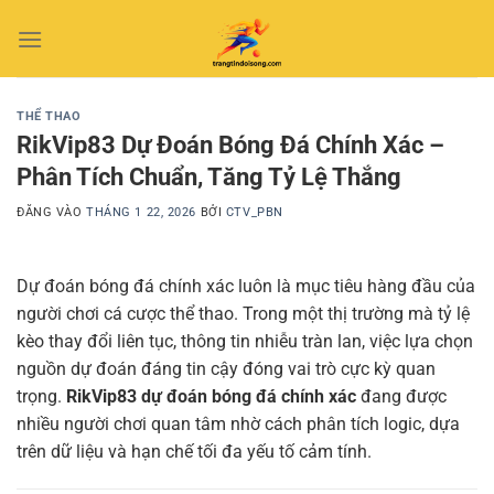
Bỏ
qua
nội
dung
THỂ THAO
RikVip83 Dự Đoán Bóng Đá Chính Xác –
Phân Tích Chuẩn, Tăng Tỷ Lệ Thắng
ĐĂNG VÀO
THÁNG 1 22, 2026
BỞI
CTV_PBN
Dự đoán bóng đá chính xác luôn là mục tiêu hàng đầu của
người chơi cá cược thể thao. Trong một thị trường mà tỷ lệ
kèo thay đổi liên tục, thông tin nhiễu tràn lan, việc lựa chọn
nguồn dự đoán đáng tin cậy đóng vai trò cực kỳ quan
trọng.
RikVip83 dự đoán bóng đá chính xác
đang được
nhiều người chơi quan tâm nhờ cách phân tích logic, dựa
trên dữ liệu và hạn chế tối đa yếu tố cảm tính.