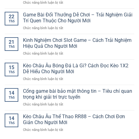
ở
Chức năng bình luận bị tắt
Hấp
Nghiệm
Tiện
Kèo
Dẫn
Quay
Lợi
Tài
Game Bài Đổi Thưởng Dễ Chơi – Trải Nghiệm Giải
–
Thưởng
22
Xỉu
Trải
Trí Quen Thuộc Cho Người Mới
Đầy
Th5
Bóng
Nghiệm
Kịch
ở
Chức năng bình luận bị tắt
Đá
Giải
Tính
Game
Online
Trí
Bài
Kinh Nghiệm Chơi Slot Game – Cách Trải Nghiệm
–
Kịch
21
Đổi
Cách
Hiệu Quả Cho Người Mới
Tính
Th5
Thưởng
Đọc
Trên
ở
Chức năng bình luận bị tắt
Dễ
Và
Nền
Kinh
Chơi
Phân
Tảng
Nghiệm
Kèo Châu Âu Bóng Đá Là Gì? Cách Đọc Kèo 1X2
–
Tích
15
Online
Chơi
Trải
Dễ Hiểu Cho Người Mới
Hiệu
Th5
Slot
Nghiệm
Quả
ở
Chức năng bình luận bị tắt
Game
Giải
Kèo
–
Trí
Châu
Cổng game bài bảo mật thông tin – Tiêu chí quan
Cách
Quen
14
Âu
Trải
trọng khi giải trí trực tuyến
Thuộc
Th5
Bóng
Nghiệm
Cho
ở
Chức năng bình luận bị tắt
Đá
Hiệu
Người
Cổng
Là
Quả
Mới
game
Kèo Châu Âu Thể Thao RR88 – Cách Chơi Đơn
Gì?
Cho
14
bài
Cách
Giản Cho Người Mới
Người
Th5
bảo
Đọc
Mới
ở
Chức năng bình luận bị tắt
mật
Kèo
Kèo
thông
1X2