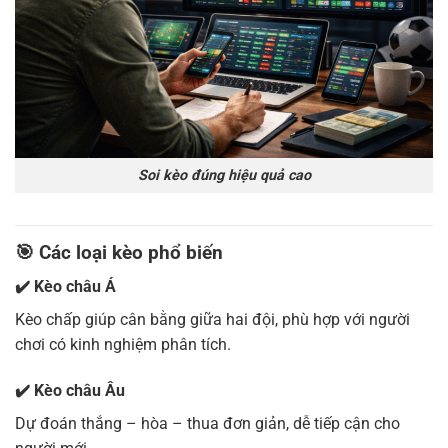
Soi kèo đúng hiệu quả cao
🎯 Các loại kèo phổ biến
✔️ Kèo châu Á
Kèo chấp giúp cân bằng giữa hai đội, phù hợp với người
chơi có kinh nghiệm phân tích.
✔️ Kèo châu Âu
Dự đoán thắng – hòa – thua đơn giản, dễ tiếp cận cho