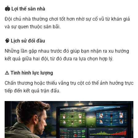
🏟️ Lợi thế sân nhà
Đội chủ nhà thường chơi tốt hơn nhờ sự cổ vũ từ khán giả
và sự quen thuộc sân bãi.
🧠 Lịch sử đối đầu
Những lần gặp nhau trước đó giúp bạn nhận ra xu hướng
kết quả giữa hai đội, từ đó đưa ra lựa chọn hợp lý.
⚠️ Tình hình lực lượng
Chấn thương hoặc thiếu vắng trụ cột có thể ảnh hưởng trực
tiếp đến kết quả trận đấu.