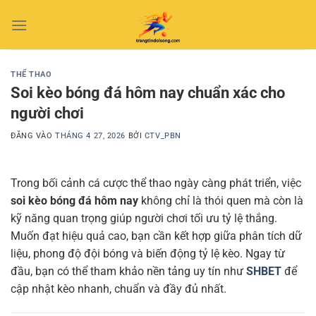
Bỏ
qua
nội
dung
THỂ THAO
Soi kèo bóng đá hôm nay chuẩn xác cho
người chơi
ĐĂNG VÀO
THÁNG 4 27, 2026
BỞI
CTV_PBN
Trong bối cảnh cá cược thể thao ngày càng phát triển, việc
soi kèo bóng đá hôm nay
không chỉ là thói quen mà còn là
kỹ năng quan trọng giúp người chơi tối ưu tỷ lệ thắng.
Muốn đạt hiệu quả cao, bạn cần kết hợp giữa phân tích dữ
liệu, phong độ đội bóng và biến động tỷ lệ kèo. Ngay từ
đầu, bạn có thể tham khảo nền tảng uy tín như
SHBET
để
cập nhật kèo nhanh, chuẩn và đầy đủ nhất.