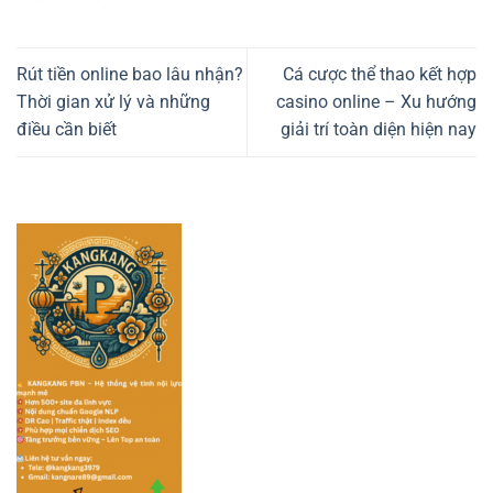
Rút tiền online bao lâu nhận?
Cá cược thể thao kết hợp
Thời gian xử lý và những
casino online – Xu hướng
điều cần biết
giải trí toàn diện hiện nay