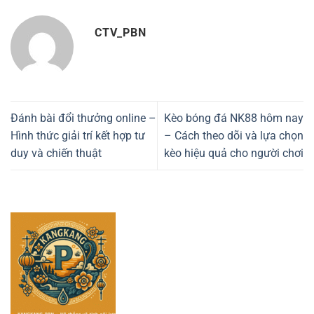
CTV_PBN
Đánh bài đổi thưởng online –
Kèo bóng đá NK88 hôm nay
Hình thức giải trí kết hợp tư
– Cách theo dõi và lựa chọn
duy và chiến thuật
kèo hiệu quả cho người chơi