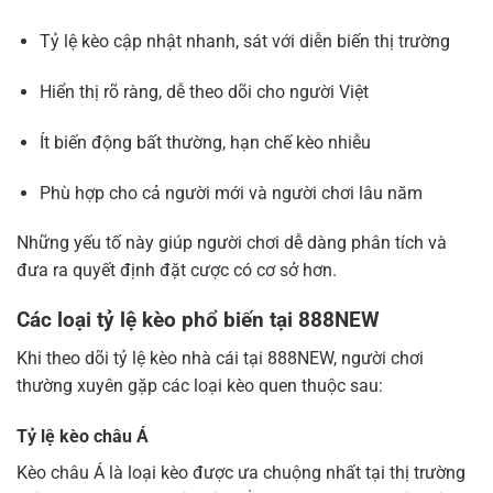
Tỷ lệ kèo cập nhật nhanh, sát với diễn biến thị trường
Hiển thị rõ ràng, dễ theo dõi cho người Việt
Ít biến động bất thường, hạn chế kèo nhiễu
Phù hợp cho cả người mới và người chơi lâu năm
Những yếu tố này giúp người chơi dễ dàng phân tích và
đưa ra quyết định đặt cược có cơ sở hơn.
Các loại tỷ lệ kèo phổ biến tại 888NEW
Khi theo dõi tỷ lệ kèo nhà cái tại 888NEW, người chơi
thường xuyên gặp các loại kèo quen thuộc sau:
Tỷ lệ kèo châu Á
Kèo châu Á là loại kèo được ưa chuộng nhất tại thị trường