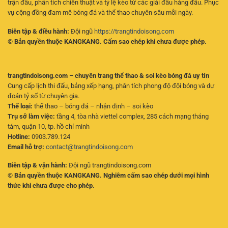
trận đấu, phân tích chiến thuật và tỷ lệ kèo từ các giải đấu hàng đầu. Phục
vụ cộng đồng đam mê bóng đá và thể thao chuyên sâu mỗi ngày.
Biên tập & điều hành:
Đội ngũ
https://trangtindoisong.com
© Bản quyền thuộc KANGKANG. Cấm sao chép khi chưa được phép.
trangtindoisong.com – chuyên trang thể thao & soi kèo bóng đá uy tín
Cung cấp lịch thi đấu, bảng xếp hạng, phân tích phong độ đội bóng và dự
đoán tỷ số từ chuyên gia.
Thể loại:
thể thao – bóng đá – nhận định – soi kèo
Trụ sở làm việc:
tầng 4, tòa nhà viettel complex, 285 cách mạng tháng
tám, quận 10, tp. hồ chí minh
Hotline:
0903.789.124
Email hỗ trợ:
contact@trangtindoisong.com
Biên tập & vận hành:
Đội ngũ trangtindoisong.com
© Bản quyền thuộc KANGKANG. Nghiêm cấm sao chép dưới mọi hình
thức khi chưa được cho phép.