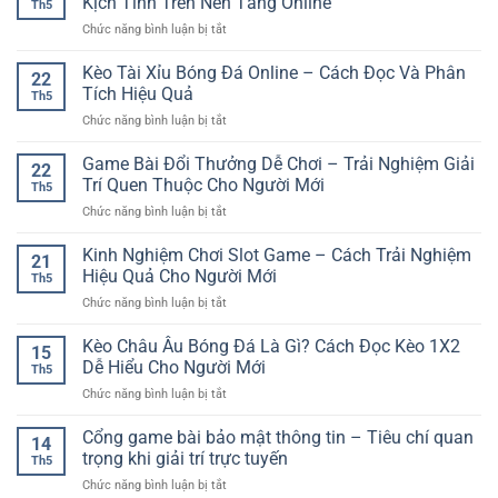
Kịch Tính Trên Nền Tảng Online
Th5
Online
Hướng
ở
Chức năng bình luận bị tắt
Hấp
Dẫn
Đá
Dẫn
Trải
Gà
Kèo Tài Xỉu Bóng Đá Online – Cách Đọc Và Phân
GG88
Nghiệm
22
Trực
–
Tích Hiệu Quả
Game
Th5
Tuyến
Trải
Online
ở
Chức năng bình luận bị tắt
Hấp
Nghiệm
Tiện
Kèo
Dẫn
Quay
Lợi
Tài
Game Bài Đổi Thưởng Dễ Chơi – Trải Nghiệm Giải
–
Thưởng
22
Xỉu
Trải
Trí Quen Thuộc Cho Người Mới
Đầy
Th5
Bóng
Nghiệm
Kịch
ở
Chức năng bình luận bị tắt
Đá
Giải
Tính
Game
Online
Trí
Bài
Kinh Nghiệm Chơi Slot Game – Cách Trải Nghiệm
–
Kịch
21
Đổi
Cách
Hiệu Quả Cho Người Mới
Tính
Th5
Thưởng
Đọc
Trên
ở
Chức năng bình luận bị tắt
Dễ
Và
Nền
Kinh
Chơi
Phân
Tảng
Nghiệm
Kèo Châu Âu Bóng Đá Là Gì? Cách Đọc Kèo 1X2
–
Tích
15
Online
Chơi
Trải
Dễ Hiểu Cho Người Mới
Hiệu
Th5
Slot
Nghiệm
Quả
ở
Chức năng bình luận bị tắt
Game
Giải
Kèo
–
Trí
Châu
Cổng game bài bảo mật thông tin – Tiêu chí quan
Cách
Quen
14
Âu
Trải
trọng khi giải trí trực tuyến
Thuộc
Th5
Bóng
Nghiệm
Cho
ở
Chức năng bình luận bị tắt
Đá
Hiệu
Người