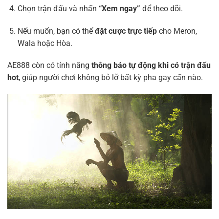
Chọn trận đấu và nhấn
“Xem ngay”
để theo dõi.
Nếu muốn, bạn có thể
đặt cược trực tiếp
cho Meron,
Wala hoặc Hòa.
AE888 còn có tính năng
thông báo tự động khi có trận đấu
hot
, giúp người chơi không bỏ lỡ bất kỳ pha gay cấn nào.