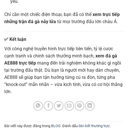
yếu.
Chỉ cần một chiếc điện thoại, bạn đã có thể
xem trực tiếp
những trận đá gà nảy lửa
từ mọi trường đấu lớn châu Á.
✅
Kết luận
Với công nghệ truyền hình trực tiếp tiên tiến, tỷ lệ cược
cạnh tranh và chính sách thưởng minh bạch,
xem đá gà
AE888 trực tiếp
mang đến trải nghiệm không khác gì ngồi
tại trường đấu thật. Dù bạn là người mới hay dân chuyên,
AE888 sẽ giúp bạn tận hưởng từng cú ra đòn, từng pha
“knock-out” mãn nhãn – vừa kịch tính, vừa có cơ hội thắng
lớn.
Bài viết này được đăng trong
BLOG
. Đánh dấu
liên kết thường trực
.