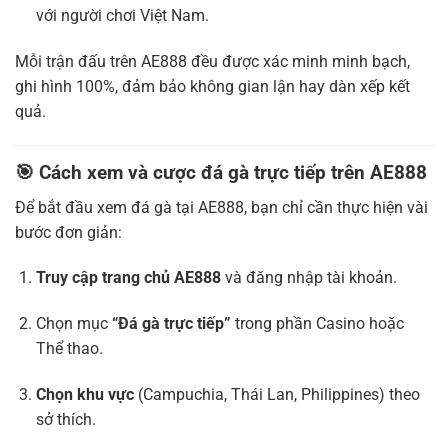
với người chơi Việt Nam.
Mỗi trận đấu trên AE888 đều được xác minh minh bạch,
ghi hình 100%, đảm bảo không gian lận hay dàn xếp kết
quả.
🎯 Cách xem và cược đá gà trực tiếp trên AE888
Để bắt đầu xem đá gà tại AE888, bạn chỉ cần thực hiện vài
bước đơn giản:
Truy cập trang chủ AE888
và đăng nhập tài khoản.
Chọn mục
“Đá gà trực tiếp”
trong phần Casino hoặc
Thể thao.
Chọn khu vực
(Campuchia, Thái Lan, Philippines) theo
sở thích.