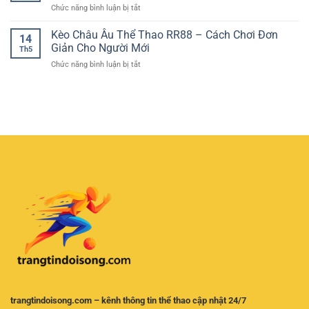
Cho
ở
Chức năng bình luận bị tắt
Đá
Hiệu
Người
Cổng
Là
Quả
Mới
game
Kèo Châu Âu Thể Thao RR88 – Cách Chơi Đơn
Gì?
Cho
14
bài
Cách
Giản Cho Người Mới
Người
Th5
bảo
Đọc
Mới
ở
Chức năng bình luận bị tắt
mật
Kèo
Kèo
thông
1X2
Châu
tin
Dễ
Âu
–
Hiểu
Thể
Tiêu
Cho
Thao
chí
Người
RR88
quan
Mới
–
trọng
Cách
khi
Chơi
giải
Đơn
trí
Giản
trực
Cho
tuyến
Người
Mới
trangtindoisong.com – kênh thông tin thể thao cập nhật 24/7